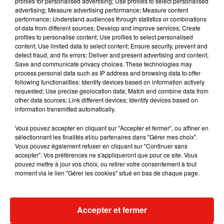
profiles for personalised advertising; Use profiles to select personalised
Musique
advertising; Measure advertising performance; Measure content
performance; Understand audiences through statistics or combinations
of data from different sources; Develop and improve services; Create
profiles to personalise content; Use profiles to select personalised
content; Use limited data to select content; Ensure security, prevent and
detect fraud, and fix errors; Deliver and present advertising and content;
Save and communicate privacy choices. These technologies may
process personal data such as IP address and browsing data to offer
following functionalities: Identify devices based on information actively
requested; Use precise geolocation data; Match and combine data from
other data sources; Link different devices; Identify devices based on
information transmitted automatically.
Vous pouvez accepter en cliquant sur "Accepter et fermer", ou affiner en
sélectionnant les finalités et/ou partenaires dans "Gérer mes choix".
Vous pouvez également refuser en cliquant sur "Continuer sans
accepter". Vos préférences ne s'appliqueront que pour ce site. Vous
pouvez mettre à jour vos choix, ou retirer votre consentement à tout
Julien Lieb s’essaye à la vie de
Madonna sort 
moment via le lien "Gérer les cookies" situé en bas de chaque page.
chatelain dans son nouveau clip
Sensation » a
7 août 2026
7 août 2026
+ DE MUSIQUE
Accepter et fermer