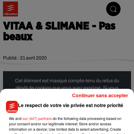
Vibrez avec nous
VITAA & SLIMANE - Pas
beaux
Publié : 21 avril 2020
Cet élément est masqué compte-tenu du refus du
dépôt de cookies que vous avez exprimé. Si vous
Continuer sans accepter
souhaitez l'afficher, merci de nous donner votre accord
en cliquant sur le bouton ci-dessous.
Le respect de votre vie privée est notre priorité
Afficher l'élément
We and
our (447) partners
do the following data processing based on
your consent and/or our legitimate interest: Store and/or access
information on a device; Use limited data to select advertising; Create