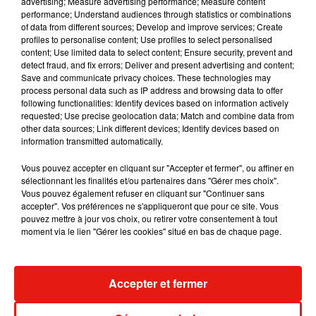
advertising; Measure advertising performance; Measure content
performance; Understand audiences through statistics or combinations
of data from different sources; Develop and improve services; Create
profiles to personalise content; Use profiles to select personalised
content; Use limited data to select content; Ensure security, prevent and
detect fraud, and fix errors; Deliver and present advertising and content;
Save and communicate privacy choices. These technologies may
process personal data such as IP address and browsing data to offer
following functionalities: Identify devices based on information actively
requested; Use precise geolocation data; Match and combine data from
other data sources; Link different devices; Identify devices based on
information transmitted automatically.
Vous pouvez accepter en cliquant sur "Accepter et fermer", ou affiner en
sélectionnant les finalités et/ou partenaires dans "Gérer mes choix".
Vous pouvez également refuser en cliquant sur "Continuer sans
accepter". Vos préférences ne s'appliqueront que pour ce site. Vous
Julien Lieb s’essaye à la vie de
Madonna sort 
pouvez mettre à jour vos choix, ou retirer votre consentement à tout
chatelain dans son nouveau clip
Sensation » a
moment via le lien "Gérer les cookies" situé en bas de chaque page.
7 août 2026
7 août 2026
+ DE MUSIQUE
Accepter et fermer