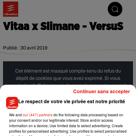
Vibrez avec nous
Vitaa x Slimane - VersuS
Publié : 30 avril 2019
Cet élément est masqué compte-tenu du refus du
dépôt de cookies que vous avez exprimé. Si vous
souhaitez l'afficher, merci de nous donner votre accord
Continuer sans accepter
en cliquant sur le bouton ci-dessous.
Le respect de votre vie privée est notre priorité
Afficher l'élément
We and
our (447) partners
do the following data processing based on
your consent and/or our legitimate interest: Store and/or access
information on a device; Use limited data to select advertising; Create
Musique
profiles for personalised advertising; Use profiles to select personalised