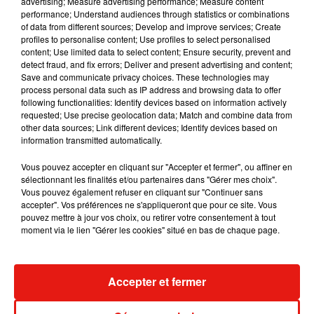
advertising; Measure advertising performance; Measure content
performance; Understand audiences through statistics or combinations
of data from different sources; Develop and improve services; Create
profiles to personalise content; Use profiles to select personalised
content; Use limited data to select content; Ensure security, prevent and
detect fraud, and fix errors; Deliver and present advertising and content;
Save and communicate privacy choices. These technologies may
process personal data such as IP address and browsing data to offer
following functionalities: Identify devices based on information actively
requested; Use precise geolocation data; Match and combine data from
other data sources; Link different devices; Identify devices based on
information transmitted automatically.
Vous pouvez accepter en cliquant sur "Accepter et fermer", ou affiner en
sélectionnant les finalités et/ou partenaires dans "Gérer mes choix".
Vous pouvez également refuser en cliquant sur "Continuer sans
accepter". Vos préférences ne s'appliqueront que pour ce site. Vous
Benny Blanco invite Selena Gomez et
Tiny Desk invi
pouvez mettre à jour vos choix, ou retirer votre consentement à tout
Becky G sur son nouveau single
live session s
moment via le lien "Gérer les cookies" situé en bas de chaque page.
5 août 2026
4 août 2026
+ DE MUSIQUE
Accepter et fermer