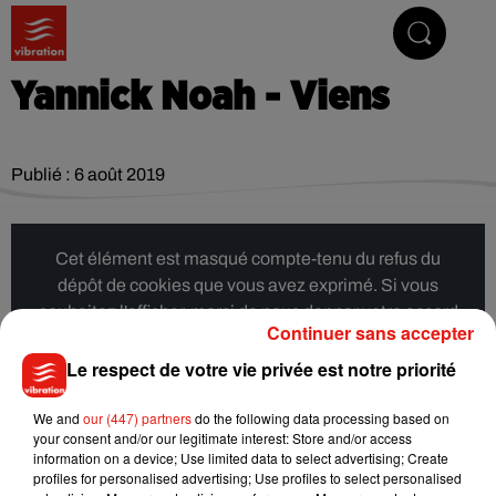
Vibrez avec nous
Yannick Noah - Viens
Publié : 6 août 2019
Cet élément est masqué compte-tenu du refus du
dépôt de cookies que vous avez exprimé. Si vous
souhaitez l'afficher, merci de nous donner votre accord
Continuer sans accepter
en cliquant sur le bouton ci-dessous.
Le respect de votre vie privée est notre priorité
Afficher l'élément
We and
our (447) partners
do the following data processing based on
your consent and/or our legitimate interest: Store and/or access
information on a device; Use limited data to select advertising; Create
Musique
profiles for personalised advertising; Use profiles to select personalised