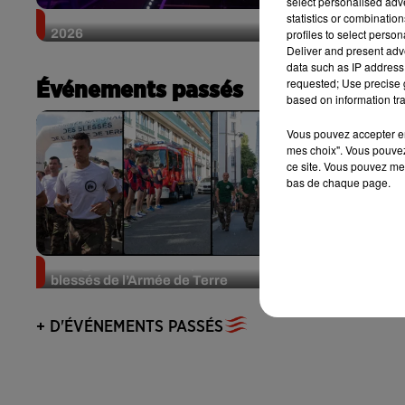
select personalised ad
Le Tour Vibration annonce 3 dates en septembre
statistics or combinatio
2026
profiles to select person
Deliver and present adv
data such as IP address 
requested; Use precise g
Événements passés
based on information tra
Vous pouvez accepter en 
mes choix". Vous pouvez
ce site. Vous pouvez met
bas de chaque page.
Bourges : une course pour les
L’Europé
blessés de l’Armée de Terre
retour du
Blaise...
+ D'ÉVÉNEMENTS PASSÉS