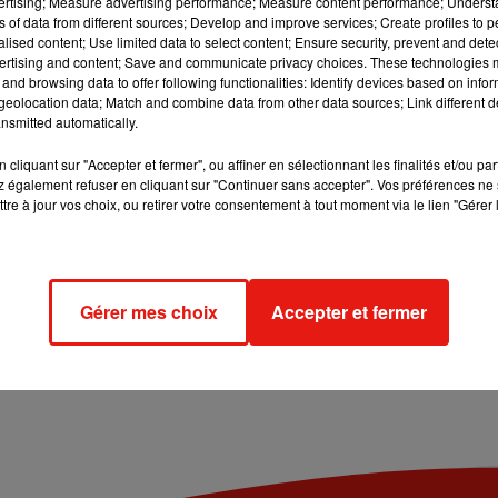
vertising; Measure advertising performance; Measure content performance; Unders
ns of data from different sources; Develop and improve services; Create profiles to 
alised content; Use limited data to select content; Ensure security, prevent and detect
ertising and content; Save and communicate privacy choices. These technologies
and browsing data to offer following functionalities: Identify devices based on infor
eolocation data; Match and combine data from other data sources; Link different de
nsmitted automatically.
cliquant sur "Accepter et fermer", ou affiner en sélectionnant les finalités et/ou pa
 également refuser en cliquant sur "Continuer sans accepter". Vos préférences ne 
tre à jour vos choix, ou retirer votre consentement à tout moment via le lien "Gérer 
Gérer mes choix
Accepter et fermer
en Mérois U14 fait son
Cocorico Electro : 3 jours 
 22 au 25 mai avec
Château de la Ferté Saint