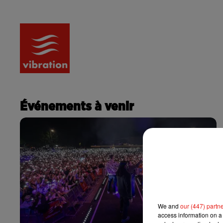
RADIO
ACTU
PODCA
Événements à venir
We and
our (447) partn
access information on a 