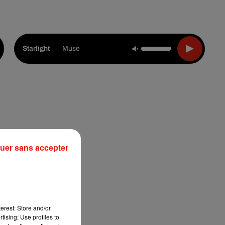
Live :
Choisir une ville
Webradios
Podcasts
-
Muse
Starlight
uer sans accepter
erest: Store and/or
tising; Use profiles to