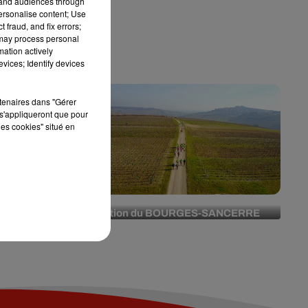
tand audiences through
personalise content; Use
 fraud, and fix errors;
 may process personal
mation actively
vices; Identify devices
rtenaires dans "Gérer
s'appliqueront que pour
les cookies" situé en
de fête au
Vibration partenaire de la 73ème
-Aubin
édition du BOURGES-SANCERRE