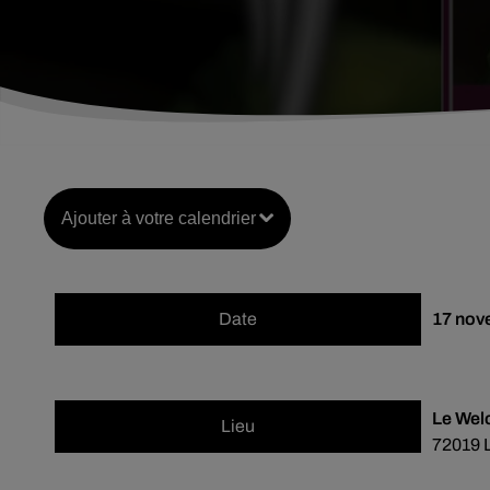
Ajouter à votre calendrier
Date
17 nov
Le Wel
Lieu
72019