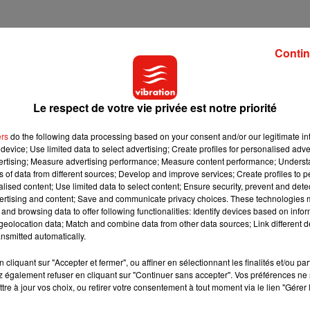
Contin
hion Show revient ce 17 novembre, avec Vibration
Le respect de votre vie privée est notre priorité
ers
do the following data processing based on your consent and/or our legitimate int
nnée !
En partenariat avec Vibration, Le Mans Fashion Show au
device; Use limited data to select advertising; Create profiles for personalised adver
ombinera des défilés de mode d’envergure, un dîner de gala et de
vertising; Measure advertising performance; Measure content performance; Unders
ns of data from different sources; Develop and improve services; Create profiles to 
alised content; Use limited data to select content; Ensure security, prevent and detect
ertising and content; Save and communicate privacy choices. These technologies
and browsing data to offer following functionalities: Identify devices based on infor
eolocation data; Match and combine data from other data sources; Link different de
nsmitted automatically.
 de cookies que vous avez exprimé. Si vous souhaitez l'afficher,
cliquant sur "Accepter et fermer", ou affiner en sélectionnant les finalités et/ou pa
bouton ci-dessous.
 également refuser en cliquant sur "Continuer sans accepter". Vos préférences ne 
tre à jour vos choix, ou retirer votre consentement à tout moment via le lien "Gérer 
Afficher l'élément