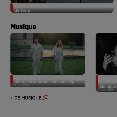
Bourges : une course pour les blessés de l’Armée
de Terre
Musique
Julien Lieb s’essaye à la vie de
Madonna s
chatelain dans son nouveau clip
« Love Se
7 août 2026
Minogue
7 août 2026
+ DE MUSIQUE