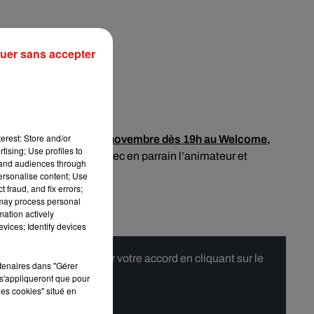
uer sans accepter
.
erest: Store and/or
ra lieu ce vendredi 17 novembre dès 19h au Welcome,
tising; Use profiles to
s shows artistiques, avec en parrain l’animateur et
tand audiences through
personalise content; Use
 fraud, and fix errors;
 may process personal
mation actively
vices; Identify devices
 merci de nous donner votre accord en cliquant sur le
rtenaires dans "Gérer
s'appliqueront que pour
les cookies" situé en