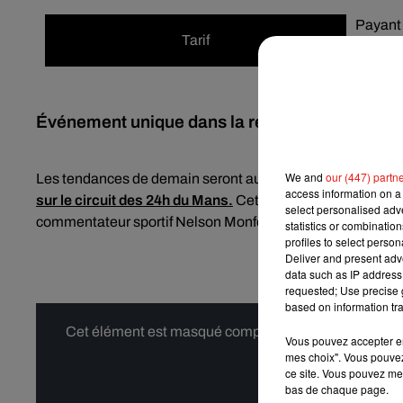
Payant
Tarif
150€
Événement unique dans la région, Le Mans Fas
We and
our (447) partn
Les tendances de demain seront au Mans en cette fin d’a
access information on a 
sur le circuit des 24h du Mans.
Cette soirée de prestige c
select personalised ad
commentateur sportif Nelson Monfort.
statistics or combinatio
profiles to select person
Deliver and present adv
data such as IP address 
requested; Use precise g
based on information tra
Cet élément est masqué compte-tenu du refus du dépôt
Vous pouvez accepter en 
mes choix". Vous pouvez
ce site. Vous pouvez met
bas de chaque page.