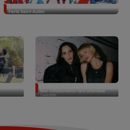
Cocorico Electro : 3 jours de fête au Château de la
Ferté Saint-Aubin
single le
Angèle et Amélie Lens dévoilent
leur collaboration tant attendue
7 août 2026