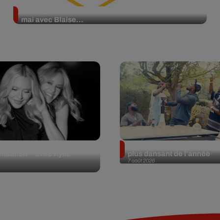
L’Européen Mérois U14 fait son retour du 22 au 25
mai avec Blaise...
ort enfin le remix de
Tayc et Didi B dévoilent le 
nsation » avec Kylie
plus dansant de l’année
7 août 2026