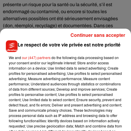
présente un risque pour la santé ou la sécurité, s’il est
endommagé ou contaminé, ou encore si toutes les
alternatives possibles ont été sérieusement envisagées
(don, réemploi, recyclage) et documentées. Dans ces
situations, les entreprises devront justifier et prouver qu’elles
Continuer sans accepter
ont exploré d’autres options avant de recourir à la
Le respect de votre vie privée est notre priorité
destruction.
We and
our (447) partners
do the following data processing based on
Au-delà de la réduction des déchets, ces nouvelles règles
your consent and/or our legitimate interest: Store and/or access
information on a device; Use limited data to select advertising; Create
visent à créer une concurrence plus équitable entre les
profiles for personalised advertising; Use profiles to select personalised
entreprises qui adoptent des pratiques responsables et
advertising; Measure advertising performance; Measure content
celles qui continuent de privilégier la destruction comme
performance; Understand audiences through statistics or combinations
of data from different sources; Develop and improve services; Create
solution facile. Elles s’inscrivent dans une démarche plus
profiles to personalise content; Use profiles to select personalised
large de transition vers une économie circulaire, où les
content; Use limited data to select content; Ensure security, prevent and
produits sont conçus pour être durables, réparables,
detect fraud, and fix errors; Deliver and present advertising and content;
Save and communicate privacy choices. These technologies may
réutilisables ou recyclables.
process personal data such as IP address and browsing data to offer
following functionalities: Identify devices based on information actively
requested; Use precise geolocation data; Match and combine data from