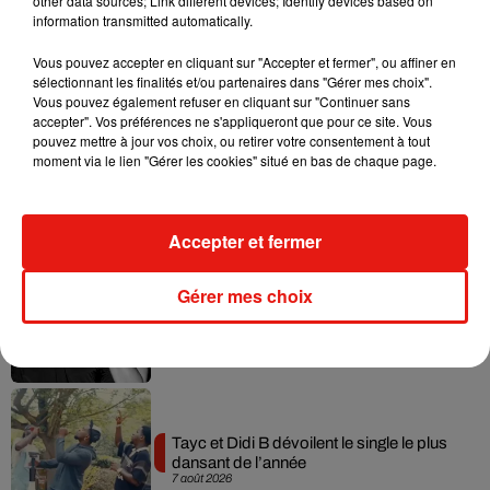
other data sources; Link different devices; Identify devices based on
information transmitted automatically.
Vous pouvez accepter en cliquant sur "Accepter et fermer", ou affiner en
Musique
sélectionnant les finalités et/ou partenaires dans "Gérer mes choix".
Vous pouvez également refuser en cliquant sur "Continuer sans
accepter". Vos préférences ne s'appliqueront que pour ce site. Vous
pouvez mettre à jour vos choix, ou retirer votre consentement à tout
Julien Lieb s’essaye à la vie de chatelain
moment via le lien "Gérer les cookies" situé en bas de chaque page.
dans son nouveau clip
7 août 2026
Accepter et fermer
Gérer mes choix
Madonna sort enfin le remix de « Love
Sensation » avec Kylie Minogue
7 août 2026
Tayc et Didi B dévoilent le single le plus
dansant de l’année
7 août 2026