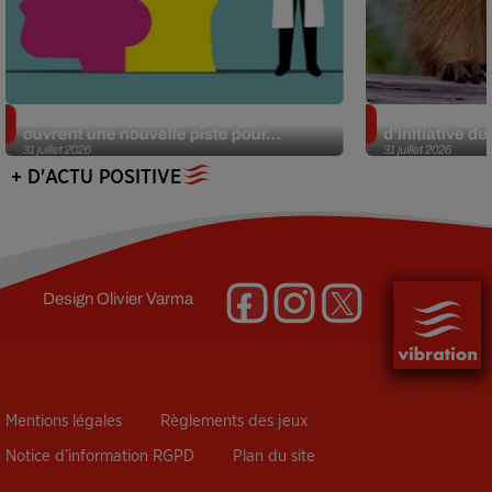
Alzheimer : des chercheurs japonais
Des marmottes
ouvrent une nouvelle piste pour...
d’initiative d
31 juillet 2026
31 juillet 2026
+ D'ACTU POSITIVE
Design
Olivier Varma
Mentions légales
Règlements des jeux
Notice d’information RGPD
Plan du site