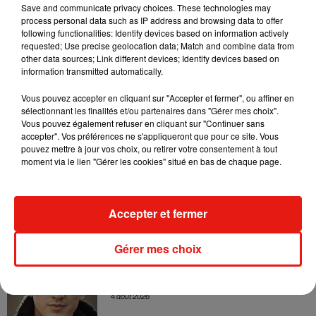
dansant de l’année
Save and communicate privacy choices. These technologies may
7 août 2026
process personal data such as IP address and browsing data to offer
following functionalities: Identify devices based on information actively
requested; Use precise geolocation data; Match and combine data from
other data sources; Link different devices; Identify devices based on
information transmitted automatically.
Angèle et Amélie Lens dévoilent leur
Vous pouvez accepter en cliquant sur "Accepter et fermer", ou affiner en
collaboration tant attendue
7 août 2026
sélectionnant les finalités et/ou partenaires dans "Gérer mes choix".
Vous pouvez également refuser en cliquant sur "Continuer sans
accepter". Vos préférences ne s'appliqueront que pour ce site. Vous
pouvez mettre à jour vos choix, ou retirer votre consentement à tout
moment via le lien "Gérer les cookies" situé en bas de chaque page.
Benny Blanco invite Selena Gomez et
Becky G sur son nouveau single
5 août 2026
Accepter et fermer
Gérer mes choix
Tiny Desk invite Charlie Puth pour une
live session solaire
4 août 2026