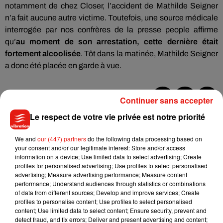
notamment
de
chez
Closer
, l’accident de Mathilde Seigner
n’a fait aucune autre victime.
Toutefois, une source médicale
interrogée par nos confrères de la presse people affirme
qu’
au moment de son arrestation, cette dernière était
fortement alcoolisée
.
Tôt dans la matinée, Mathilde Seigner
a donc été placée en garde à vue.
Continuer sans accepter
Musique
Le respect de votre vie privée est notre priorité
We and
our (447) partners
do the following data processing based on
your consent and/or our legitimate interest: Store and/or access
Madonna sort enfin le remix de « Love
information on a device; Use limited data to select advertising; Create
Sensation » avec Kylie Minogue
profiles for personalised advertising; Use profiles to select personalised
7 août 2026
advertising; Measure advertising performance; Measure content
performance; Understand audiences through statistics or combinations
of data from different sources; Develop and improve services; Create
profiles to personalise content; Use profiles to select personalised
content; Use limited data to select content; Ensure security, prevent and
Tayc et Didi B dévoilent le single le plus
detect fraud, and fix errors; Deliver and present advertising and content;