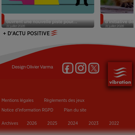
Alzheimer : des chercheurs japonais
Des marmottes
ouvrent une nouvelle piste pour...
d’initiative d
31 juillet 2026
31 juillet 2026
+ D'ACTU POSITIVE
Design
Olivier Varma
Mentions légales
Règlements des jeux
Notice d’information RGPD
Plan du site
Archives
2026
2025
2024
2023
2022