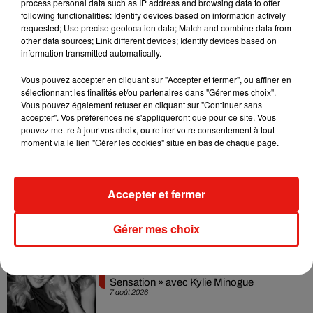
process personal data such as IP address and browsing data to offer
l'origine de cette opération de surveillance présumée. En
following functionalities: Identify devices based on information actively
attendant, cette
affaire Marc Lavoine
continue d'alimenter
requested; Use precise geolocation data; Match and combine data from
les spéculations tant par son caractère inhabituel que par les
other data sources; Link different devices; Identify devices based on
information transmitted automatically.
nombreuses questions qui restent encore sans réponse.
Vous pouvez accepter en cliquant sur "Accepter et fermer", ou affiner en
sélectionnant les finalités et/ou partenaires dans "Gérer mes choix".
Vous pouvez également refuser en cliquant sur "Continuer sans
accepter". Vos préférences ne s'appliqueront que pour ce site. Vous
Musique
pouvez mettre à jour vos choix, ou retirer votre consentement à tout
moment via le lien "Gérer les cookies" situé en bas de chaque page.
Julien Lieb s’essaye à la vie de chatelain
dans son nouveau clip
Accepter et fermer
7 août 2026
Gérer mes choix
Madonna sort enfin le remix de « Love
Sensation » avec Kylie Minogue
7 août 2026