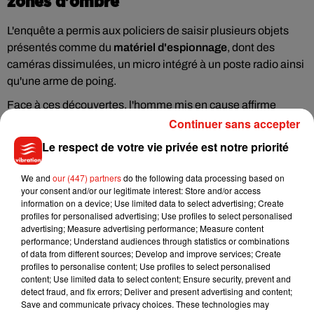
zones d'ombre
L'enquête a permis aux policiers de saisir plusieurs objets
présentés comme du
matériel d'espionnage
, dont des
caméras dissimulées, un micro intégré à un poste radio ainsi
qu'une arme de poing.
Face à ces découvertes, l'homme mis en cause affirme
aujourd'hui avoir été manipulé par son commanditaire. Il
Continuer sans accepter
assure avoir lui-même déposé
plainte contre X
pour
Le respect de votre vie privée est notre priorité
escroquerie, estimant ne pas avoir eu connaissance de la
véritable nature de l'opération.
We and
our (447) partners
do the following data processing based on
your consent and/or our legitimate interest: Store and/or access
Toujours selon les éléments relayés par la presse, les
information on a device; Use limited data to select advertising; Create
soupçons se tournent vers une personne liée au cercle privé
profiles for personalised advertising; Use profiles to select personalised
advertising; Measure advertising performance; Measure content
d'
Adriana Karembeu
, actuelle compagne de Marc Lavoine.
performance; Understand audiences through statistics or combinations
Toutefois, à ce stade, aucune implication n'a été
of data from different sources; Develop and improve services; Create
officiellement établie dans cette affaire.
profiles to personalise content; Use profiles to select personalised
content; Use limited data to select content; Ensure security, prevent and
L'enquête se poursuit désormais afin de déterminer les
detect fraud, and fix errors; Deliver and present advertising and content;
responsabilités de chacun et d'identifier précisément
Save and communicate privacy choices. These technologies may