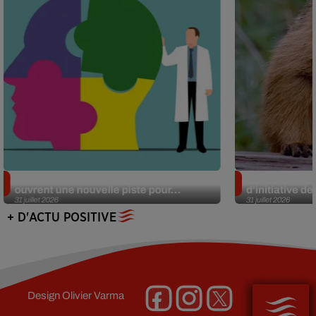
Alzheimer : des chercheurs japonais
Des marmottes
ouvrent une nouvelle piste pour...
d’initiative d
31 juillet 2026
31 juillet 2026
+ D'ACTU POSITIVE
Design
Olivier Varma