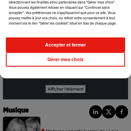
et présent tout en amorçant une nouvelle étape artistique.
sélectionnant les finalités et/ou partenaires dans "Gérer mes choix".
Vous pouvez également refuser en cliquant sur "Continuer sans
Avec
Systaime
, Christophe Willem mise sur une pop
accepter". Vos préférences ne s'appliqueront que pour ce site. Vous
pouvez mettre à jour vos choix, ou retirer votre consentement à tout
moderne et électronique tout en conservant l’univers
moment via le lien "Gérer les cookies" situé en bas de chaque page.
sensible et personnel qui caractérise sa discographie depuis
ses débuts.
Accepter et fermer
Cet élément est masqué compte-tenu du refus du
Gérer mes choix
dépôt de cookies que vous avez exprimé. Si vous
souhaitez l'afficher, merci de nous donner votre accord
en cliquant sur le bouton ci-dessous.
Afficher l'élément
Musique