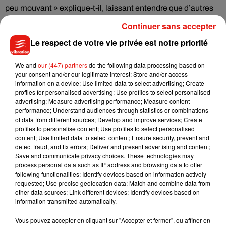
peu mouvant » explique-t-il, laissant entendre que d’autres
collaborations pourraient encore voir le jour avant la sortie
Continuer sans accepter
officielle de l’album.
Le respect de votre vie privée est notre priorité
Ce retour musical intervient également à un moment
symbolique dans la carrière de Christophe Willem. En 2027,
We and
our (447) partners
do the following data processing based on
le chanteur célébrera les 20 ans de sa victoire dans
your consent and/or our legitimate interest: Store and/or access
information on a device; Use limited data to select advertising; Create
l’émission
Nouvelle Star
, qui l’avait révélé au grand public en
profiles for personalised advertising; Use profiles to select personalised
2006.
advertising; Measure advertising performance; Measure content
performance; Understand audiences through statistics or combinations
Pour marquer cet anniversaire, l’interprète de
Double Je
of data from different sources; Develop and improve services; Create
prévoit une
grande tournée des Zéniths
à partir de
profiles to personalise content; Use profiles to select personalised
content; Use limited data to select content; Ensure security, prevent and
l’automne 2027, qui s'achèvera par un passage à l'
Accor
detect fraud, and fix errors; Deliver and present advertising and content;
Arena le 9 décembre 2027
. Le spectacle promet de revisiter
Save and communicate privacy choices. These technologies may
les moments forts de sa carrière tout en mettant à l’honneur
process personal data such as IP address and browsing data to offer
following functionalities: Identify devices based on information actively
les chansons de son futur album.
requested; Use precise geolocation data; Match and combine data from
other data sources; Link different devices; Identify devices based on
Christophe Willem a d’ailleurs confirmé qu’un clin d’œil à ces
information transmitted automatically.
20 années de carrière sera également intégré à ce nouveau
projet musical. Une manière pour le chanteur de relier passé
Vous pouvez accepter en cliquant sur "Accepter et fermer", ou affiner en