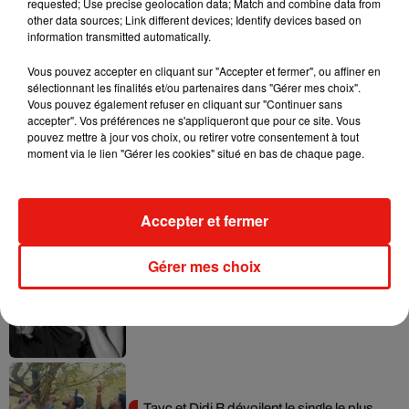
requested; Use precise geolocation data; Match and combine data from
l’ancien membre de One Direction.
other data sources; Link different devices; Identify devices based on
information transmitted automatically.
Vous pouvez accepter en cliquant sur "Accepter et fermer", ou affiner en
sélectionnant les finalités et/ou partenaires dans "Gérer mes choix".
Musique
Vous pouvez également refuser en cliquant sur "Continuer sans
accepter". Vos préférences ne s'appliqueront que pour ce site. Vous
pouvez mettre à jour vos choix, ou retirer votre consentement à tout
moment via le lien "Gérer les cookies" situé en bas de chaque page.
Julien Lieb s’essaye à la vie de chatelain
dans son nouveau clip
7 août 2026
Accepter et fermer
Gérer mes choix
Madonna sort enfin le remix de « Love
Sensation » avec Kylie Minogue
7 août 2026
Tayc et Didi B dévoilent le single le plus