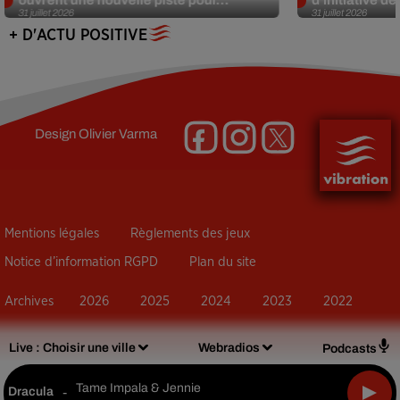
31 juillet 2026
31 juillet 2026
+ D'ACTU POSITIVE
Design
Olivier Varma
Mentions légales
Règlements des jeux
Notice d’information RGPD
Plan du site
Archives
2026
2025
2024
2023
2022
Live :
Choisir une ville
Webradios
Podcasts
Tame Impala & Jennie
Dracula
-