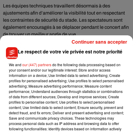
Les équipes techniques travaillent désormais à des
ajustements afin d’améliorer la visibilité tout en respectant
les contraintes de sécurité du stade. Les spectateurs sont
également encouragés à se déplacer pendant le concert afin
de trouver un meilleur angle de vue.
Continuer sans accepter
La tournée
Together, Together
accompagne la sortie du
Le respect de votre vie privée est notre priorité
nouvel album
Kiss All the Time. Disco, Occasionally.
Elle
prévoit 67 concerts répartis dans sept villes à travers le
We and
our (447) partners
do the following data processing based on
monde.
your consent and/or our legitimate interest: Store and/or access
information on a device; Use limited data to select advertising; Create
Parmi les rendez-vous les plus attendus figurent notamment
profiles for personalised advertising; Use profiles to select personalised
12 dates au Wembley Stadium ainsi qu’une résidence de 30
advertising; Measure advertising performance; Measure content
concerts au Madison Square Garden, mais aucun passage
performance; Understand audiences through statistics or combinations
of data from different sources; Develop and improve services; Create
en France.
profiles to personalise content; Use profiles to select personalised
Reste désormais à savoir si les modifications promises
content; Use limited data to select content; Ensure security, prevent and
detect fraud, and fix errors; Deliver and present advertising and content;
seront visibles dès les prochains concerts de Harry Styles à
Save and communicate privacy choices. These technologies may
Amsterdam. Malgré les critiques, la tournée affiche toujours
process personal data such as IP address and browsing data to offer
une très forte demande et confirme l’immense popularité de
following functionalities: Identify devices based on information actively