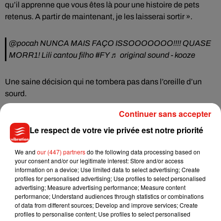
qu’il apprenne que vous êtes là pour une histoire de pets
retenus. A partir de maintenant, je les laisserai sortir ».
@pocah
NUNCA MAIS FAÇO ISSOOOOOOO!!!! QUASE
MORR1! Lili cantou filho
#FY
♬ original sound - kooze
Une saine décision qui ne tombera pas dans l’oreille d’un
sourd.
Continuer sans accepter
Le respect de votre vie privée est notre priorité
Musique
We and
our (447) partners
do the following data processing based on
your consent and/or our legitimate interest: Store and/or access
information on a device; Use limited data to select advertising; Create
Julien Lieb s’essaye à la vie de chatelain
profiles for personalised advertising; Use profiles to select personalised
dans son nouveau clip
advertising; Measure advertising performance; Measure content
7 août 2026
performance; Understand audiences through statistics or combinations
of data from different sources; Develop and improve services; Create
profiles to personalise content; Use profiles to select personalised