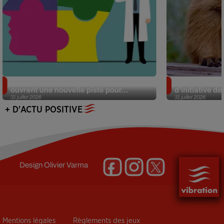
Alzheimer : des chercheurs japonais
Des marmottes
ouvrent une nouvelle piste pour...
d’initiative d
31 juillet 2026
31 juillet 2026
+ D'ACTU POSITIVE
Design
Olivier Varma
Mentions légales
Règlements des jeux