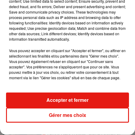
content; Use limited data to select content; Ensure security, prevent and
detect fraud, and fix errors; Deliver and present advertising and content;
Save and communicate privacy choices. These technologies may
Madonna sort enfin le remix de « Love
process personal data such as IP address and browsing data to offer
Sensation » avec Kylie Minogue
following functionalities: Identify devices based on information actively
7 août 2026
requested; Use precise geolocation data; Match and combine data from
other data sources; Link different devices; Identify devices based on
information transmitted automatically.
Vous pouvez accepter en cliquant sur "Accepter et fermer", ou affiner en
Tayc et Didi B dévoilent le single le plus
sélectionnant les finalités et/ou partenaires dans "Gérer mes choix".
dansant de l’année
Vous pouvez également refuser en cliquant sur "Continuer sans
7 août 2026
accepter". Vos préférences ne s'appliqueront que pour ce site. Vous
pouvez mettre à jour vos choix, ou retirer votre consentement à tout
moment via le lien "Gérer les cookies" situé en bas de chaque page.
Angèle et Amélie Lens dévoilent leur
Accepter et fermer
collaboration tant attendue
7 août 2026
Gérer mes choix
Benny Blanco invite Selena Gomez et