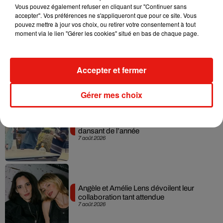
Vous pouvez également refuser en cliquant sur "Continuer sans
7 août 2026
accepter". Vos préférences ne s'appliqueront que pour ce site. Vous
pouvez mettre à jour vos choix, ou retirer votre consentement à tout
moment via le lien "Gérer les cookies" situé en bas de chaque page.
Madonna sort enfin le remix de « Love
Sensation » avec Kylie Minogue
Accepter et fermer
7 août 2026
Gérer mes choix
Tayc et Didi B dévoilent le single le plus
dansant de l’année
7 août 2026
Angèle et Amélie Lens dévoilent leur
collaboration tant attendue
7 août 2026