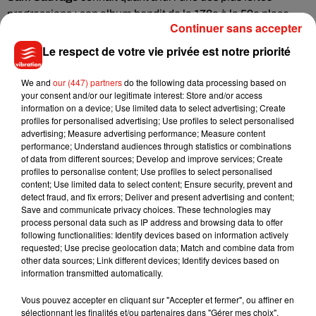
progressions : son album bondit de la 178e à la 59e place
Continuer sans accepter
avec 1 600 ventes (+62 %).
Le respect de votre vie privée est notre priorité
En tête du classement général, hors "effet Victoires",
Bad
Bunny
conserve la première place avec 11 700 ventes pour
We and
our (447) partners
do the following data processing based on
DeBÍ TiRAR MáS FOToS
, porté par son exposition au Super
your consent and/or our legitimate interest: Store and/or access
Bowl.
information on a device; Use limited data to select advertising; Create
profiles for personalised advertising; Use profiles to select personalised
Si Helena confirme son ancrage auprès du public, c’est bien
advertising; Measure advertising performance; Measure content
performance; Understand audiences through statistics or combinations
Theodora qui domine le match des ventes après les Victoires
of data from different sources; Develop and improve services; Create
de la Musique cette année. Les prochaines semaines diront
profiles to personalise content; Use profiles to select personalised
si cette dynamique se maintient ou s’essouffle.
content; Use limited data to select content; Ensure security, prevent and
detect fraud, and fix errors; Deliver and present advertising and content;
Save and communicate privacy choices. These technologies may
process personal data such as IP address and browsing data to offer
following functionalities: Identify devices based on information actively
requested; Use precise geolocation data; Match and combine data from
Musique
other data sources; Link different devices; Identify devices based on
information transmitted automatically.
Vous pouvez accepter en cliquant sur "Accepter et fermer", ou affiner en
Julien Lieb s’essaye à la vie de chatelain
sélectionnant les finalités et/ou partenaires dans "Gérer mes choix".
dans son nouveau clip