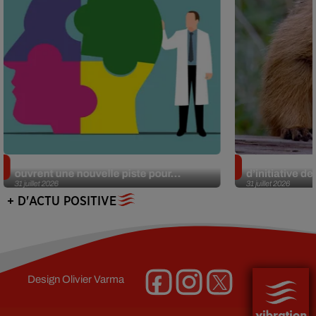
Alzheimer : des chercheurs japonais
Des marmottes
ouvrent une nouvelle piste pour...
d’initiative d
31 juillet 2026
31 juillet 2026
+ D'ACTU POSITIVE
Design
Olivier Varma