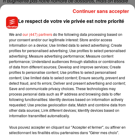
n’augmente pas notre nombre de dossards, mais on essaie
d'assurer une même qualité d'accueil, de parcours et de
Continuer sans accepter
rencontres avec les vignerons
. » Des
zones
Le respect de votre vie privée est notre priorité
d’encouragements
sont même indiquées sur le site du trail
pour que chacun puisse donner de la voix pour son favori.
We and
our (447) partners
do the following data processing based on
your consent and/or our legitimate interest: Store and/or access
information on a device; Use limited data to select advertising; Create
profiles for personalised advertising; Use profiles to select personalised
advertising; Measure advertising performance; Measure content
performance; Understand audiences through statistics or combinations
of data from different sources; Develop and improve services; Create
profiles to personalise content; Use profiles to select personalised
content; Use limited data to select content; Ensure security, prevent and
detect fraud, and fix errors; Deliver and present advertising and content;
Save and communicate privacy choices. These technologies may
process personal data such as IP address and browsing data to offer
following functionalities: Identify devices based on information actively
requested; Use precise geolocation data; Match and combine data from
other data sources; Link different devices; Identify devices based on
information transmitted automatically.
Vous pouvez accepter en cliquant sur "Accepter et fermer", ou affiner en
sélectionnant les finalités et/ou partenaires dans "Gérer mes choix".