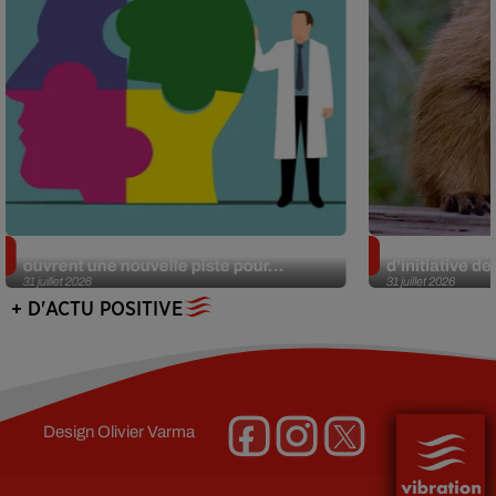
Alzheimer : des chercheurs japonais
Des marmottes
ouvrent une nouvelle piste pour...
d’initiative d
31 juillet 2026
31 juillet 2026
+ D'ACTU POSITIVE
Design
Olivier Varma