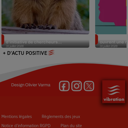
Des marmottes sur OnlyFans : la drôle
Alzheimer : d
d’initiative de chercheurs...
ouvrent une no
31 juillet 2026
31 juillet 2026
+ D'ACTU POSITIVE
Design
Olivier Varma
Mentions légales
Règlements des jeux
Notice d’information RGPD
Plan du site