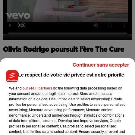
Olivia Rodrigo poursuit l’ère The Cure
Avec
The Cur
e, Olivia Rodrigo continue de dévoiler les
Continuer sans accepter
différentes facettes de son prochain album
You Seem Pretty
Le respect de votre vie privée est notre priorité
Sad for a Girl So in Love
, attendu le
12 juin
prochain.
Le projet marque une nouvelle étape dans la carrière de la
We and
our (447) partners
do the following data processing based on
your consent and/or our legitimate interest: Store and/or access
chanteuse de 23 ans, qui semble vouloir pousser encore plus
information on a device; Use limited data to select advertising; Create
loin son univers visuel et narratif. Le clip de
Drop Dead
,
profiles for personalised advertising; Use profiles to select personalised
tourné au château de Versailles sous la direction de Petra
advertising; Measure advertising performance; Measure content
performance; Understand audiences through statistics or combinations
Collins, avait déjà impressionné les fans avec ses images
of data from different sources; Develop and improve services; Create
spectaculaires.
profiles to personalise content; Use profiles to select personalised
content; Use limited data to select content; Ensure security, prevent and
Parallèlement à cette
nouvelle ère musicale
, la chanteuse