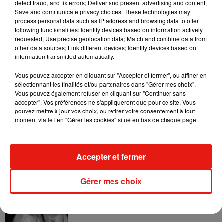
detect fraud, and fix errors; Deliver and present advertising and content;
prépare aussi sa tournée mondiale
The Unraveled Tour
, qui
Save and communicate privacy choices. These technologies may
process personal data such as IP address and browsing data to offer
débutera en septembre prochain avant de s’achever au
following functionalities: Identify devices based on information actively
printemps 2027. Plusieurs artistes comme
Wolf Alice
ou
requested; Use precise geolocation data; Match and combine data from
Grace Ives
assureront les premières parties de cette série
other data sources; Link different devices; Identify devices based on
information transmitted automatically.
de concerts.
Entre clips ambitieux, nouvelles chansons et tournée
Vous pouvez accepter en cliquant sur "Accepter et fermer", ou affiner en
sélectionnant les finalités et/ou partenaires dans "Gérer mes choix".
mondiale, Olivia Rodrigo confirme plus que jamais son statut
Vous pouvez également refuser en cliquant sur "Continuer sans
de figure incontournable de la pop actuelle.
accepter". Vos préférences ne s'appliqueront que pour ce site. Vous
pouvez mettre à jour vos choix, ou retirer votre consentement à tout
moment via le lien "Gérer les cookies" situé en bas de chaque page.
Musique
Accepter et fermer
Julien Lieb s’essaye à la vie de chatelain
dans son nouveau clip
7 août 2026
Gérer mes choix