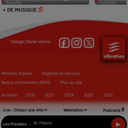
5 août 2026
4 août 2026
+ DE MUSIQUE
Design
Olivier Varma
Mentions légales
Règlements des jeux
Notice d’information RGPD
Plan du site
Archives
2026
2025
2024
2023
2022
Live :
Choisir une ville
Webradios
Podcasts
M. Pokora
Les Planètes
-