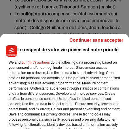
(cyclisme) et Lorenzo Thirouard-Samson (basket)
Le collège
(qui récompense les établissements qui
mettent des dispositifs en œuvre pour promouvoir le
sport) : Collège Guillaume de Lorris, Jean-Joudiou à
Châteauneuf-sur-Loire, et Pierre-Auguste-Renoir à
Continuer sans accepter
Ferrières-en-Gâtinais.
L’éducateur
: Clémentine Cavalli (Galaxy Cheer All
Le respect de votre vie privée est notre priorité
Stars – cheerleading) à Montargis, Morgan Langlois
We and
(USM Saran Basket), et Roman Lissowski (AS Marcilly
our (447) partners
do the following data processing based on
your consent and/or our legitimate interest: Store and/or access
Golf)
information on a device; Use limited data to select advertising; Create
Le dirigeant :
Didier Bouriez (RC Orléans), Imad El
profiles for personalised advertising; Use profiles to select personalised
advertising; Measure advertising performance; Measure content
Doukami (Orléans Futsal) et Sébastien Vatan (Tennis
performance; Understand audiences through statistics or combinations
Club de Gien)
of data from different sources; Develop and improve services; Create
Handisport :
Badminton club de Gien, Pauline
profiles to personalise content; Use profiles to select personalised
content; Use limited data to select content; Ensure security, prevent and
Beaufour-Pellé (parabadminton) et Marie Ngoussou-
detect fraud, and fix errors; Deliver and present advertising and content;
Ngouyi (sprinteuse à l’EC Orléans-CJF)
Save and communicate privacy choices. These technologies may
Le bénévole
: Jean-Michel Pourin (US Orléans
process personal data such as IP address and browsing data to offer
following functionalities: Identify devices based on information actively
Football), Dany et Jean-Bernard Porthault (Orléans