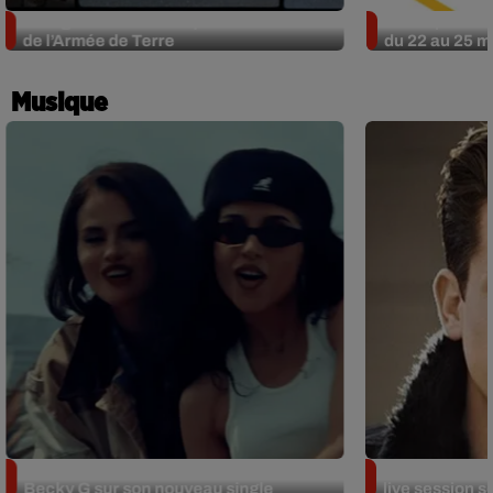
Bourges : une course pour les blessés
L’Européen Mé
de l’Armée de Terre
du 22 au 25 ma
Musique
Benny Blanco invite Selena Gomez et
Tiny Desk invi
Becky G sur son nouveau single
live session s