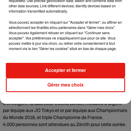
requested; Use precise geolocation data; Match and combine data from
Loiret Basket, Open de Tennis d’Orléans), et
other data sources; Link different devices; Identify devices based on
Alexandrine Mirivel (SMOC Saint-Jean-de-Braye
information transmitted automatically.
Volley-ball).
Vous pouvez accepter en cliquant sur "Accepter et fermer", ou affiner en
Le club
: Bi-club Chapellois, Comité d’organisation du
sélectionnant les finalités et/ou partenaires dans "Gérer mes choix".
Tour du Loiret et US Orléans.
Vous pouvez également refuser en cliquant sur "Continuer sans
Le coup de cœur du jury
: Stéphane Goudou (directeur
accepter". Vos préférences ne s'appliqueront que pour ce site. Vous
pouvez mettre à jour vos choix, ou retirer votre consentement à tout
de l’Open paratennis du Loiret), Laurent Thomas
moment via le lien "Gérer les cookies" situé en bas de chaque page.
(président du comité régional handisport), et l’Union
Pétanque Argonnaise.
L’espoir
: Quentin Chenuet (marcheur du Saran LAC),
Accepter et fermer
Alban Simonnet (demi-centre du Saran Loiret
Handball), et Marie Ngoussou-Ngouyi (printeuse à
Gérer mes choix
l’EC Orléans-CJF).
La soirée sera par ailleurs animée par une athlète
d’envergure, la sabreuse Cécilia Berder, médaille d’argent
par équipe aux JO Tokyo et or par équipe aux Championnats
du Monde 2018, et triple Championne de France.
4.000 personnes sont attendues au Zénith pour cette soirée.