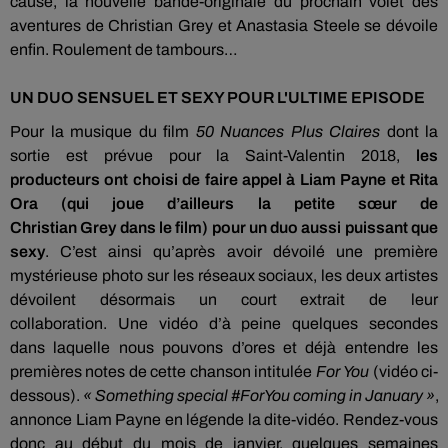
cause, la nouvelle bande-originale du prochain volet des
aventures de Christian
Grey
et Anastasia
Steele
se dévoile
enfin.
Roulement de tambours…
UN DUO SENSUEL ET SEXY POUR L'ULTIME EPISODE
Pour la musique du film
50 Nuances Plus Claires
dont la
sortie est prévue pour la Saint-Valentin 2018,
les
producteurs ont choisi de faire appel à Liam
Payne
et Rita
Ora
(qui joue d’ailleurs la petite sœur de
Christian
Grey
dans le film)
pour un duo aussi puissant que
sexy
.
C’est ainsi qu’après avoir dévoilé une première
mystérieuse photo sur les réseaux sociaux, les deux artistes
dévoilent désormais un court extrait de leur
collaboration.
Une vidéo d’à peine quelques secondes
dans
laquelle
nous pouvons d’ores et déjà entendre les
premières notes de cette chanson intitulée
For
You
(vidéo ci-
dessous)
.
«
Something
special
#ForYou
coming
in
January
»
,
annonce Liam
Payne
en légende la dite-vidéo.
Rendez-vous
donc au début du mois de janvier, quelques semaines