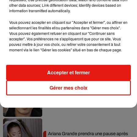
other data sources; Link different devices; Identify devices based on
information transmitted automatically.
Vous pouvez accepter en cliquant sur "Accepter et fermer", ou affiner en
sélectionnant les finalités et/ou partenaires dans "Gérer mes choix".
Musique
Vous pouvez également refuser en cliquant sur "Continuer sans
accepter". Vos préférences ne s'appliqueront que pour ce site. Vous
pouvez mettre à jour vos choix, ou retirer votre consentement à tout
moment via le lien "Gérer les cookies" situé en bas de chaque page.
Benny Blanco invite Selena Gomez et
Becky G sur son nouveau single
5 août 2026
Accepter et fermer
Gérer mes choix
Tiny Desk invite Charlie Puth pour une
live session solaire
4 août 2026
Ariana Grande prendra une pause après