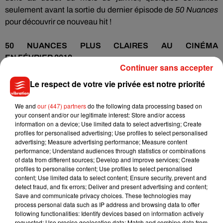
seulement avant la sortie du dernier épisode de
50 Nuances
pour découvrir ce nouveau hit !
50 NUANCES PLUS CLAIRES AU CINÉMA
EN
FÉVRIER
2018
Continuer sans accepter
D’ici là, pour patienter avant la présentation de la chanson
Le respect de votre vie privée est notre priorité
officielle du film
ET
la sortie mondiale du film, les fans de
l’histoire d’amour entre le milliardaire aux pratiques
We and
our (447) partners
do the following data processing based on
your consent and/or our legitimate interest: Store and/or access
sexuelles peu ordinaires et la jeune étudiante prude peuvent
information on a device; Use limited data to select advertising; Create
soit se replonger dans les livres, soit regarder les précédents
profiles for personalised advertising; Use profiles to select personalised
volets, soit regarder en boucle
la bande-annonce de l’ultime
advertising; Measure advertising performance; Measure content
performance; Understand audiences through statistics or combinations
épisode de
l
’histoire érotique écrite par la romancière
of data from different sources; Develop and improve services; Create
britannique
E.L
James
.
profiles to personalise content; Use profiles to select personalised
content; Use limited data to select content; Ensure security, prevent and
Something special
#ForYou
coming in
detect fraud, and fix errors; Deliver and present advertising and content;
January...
#FiftyShadesFreed
@RitaOra
Save and communicate privacy choices. These technologies may
process personal data such as IP address and browsing data to offer
pic.twitter.com/wAoq4xeoe6
following functionalities: Identify devices based on information actively
requested; Use precise geolocation data; Match and combine data from
— Liam (@LiamPayne)
21 décembre 2017