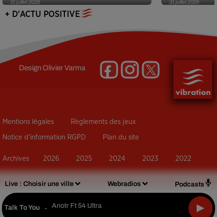
31 juillet 2026
31 juillet 2026
+ D'ACTU POSITIVE
Design
Olivier Varma
Mentions légales
Règlements des jeux
Notice d’information RGPD
Plan du site
Archives
2026
2025
2024
2023
2022
Live :
Choisir une ville
Webradios
Podcasts
Anotr Ft 54 Ultra
Talk To You
-