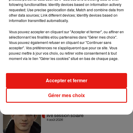
following functionalities: Identify devices based on information actively
me rassure de savoir que mon public est fidèle, qu’il me
requested; Use precise geolocation data; Match and combine data from
soutiendra lors de moments moins faciles ou dans le creux
other data sources; Link different devices; Identify devices based on
de la vague. J’ai envie de maintenir ce lien sans artifice.”
information transmitted automatically.
Vous pouvez accepter en cliquant sur "Accepter et fermer", ou affiner en
sélectionnant les finalités et/ou partenaires dans "Gérer mes choix".
Vous pouvez également refuser en cliquant sur "Continuer sans
accepter". Vos préférences ne s'appliqueront que pour ce site. Vous
Musique
pouvez mettre à jour vos choix, ou retirer votre consentement à tout
moment via le lien "Gérer les cookies" situé en bas de chaque page.
Benny Blanco invite Selena Gomez et
Becky G sur son nouveau single
Accepter et fermer
5 août 2026
Gérer mes choix
Tiny Desk invite Charlie Puth pour une
live session solaire
4 août 2026