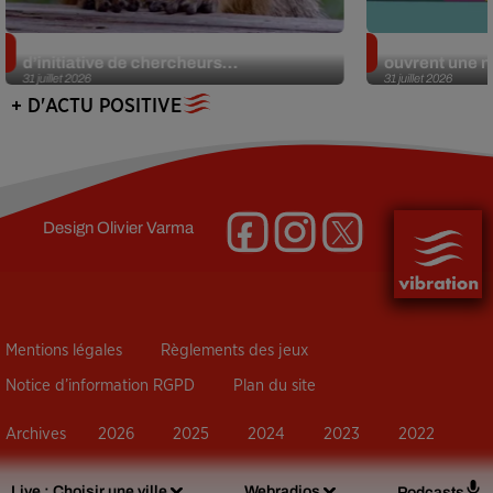
Des marmottes sur OnlyFans : la drôle
Alzheimer : d
d’initiative de chercheurs...
ouvrent une no
31 juillet 2026
31 juillet 2026
+ D'ACTU POSITIVE
Design
Olivier Varma
Mentions légales
Règlements des jeux
Notice d’information RGPD
Plan du site
Archives
2026
2025
2024
2023
2022
Live :
Choisir une ville
Webradios
Podcasts