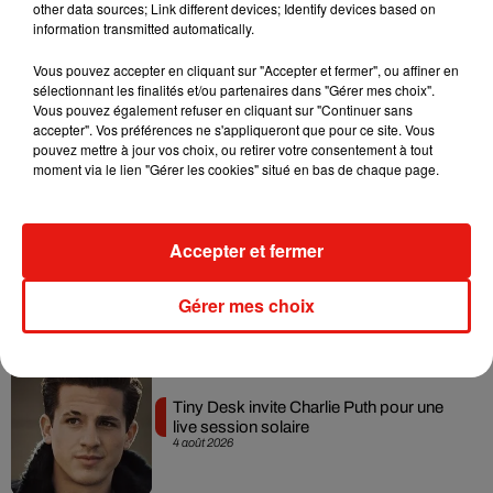
7 août 2026
other data sources; Link different devices; Identify devices based on
information transmitted automatically.
Vous pouvez accepter en cliquant sur "Accepter et fermer", ou affiner en
sélectionnant les finalités et/ou partenaires dans "Gérer mes choix".
Vous pouvez également refuser en cliquant sur "Continuer sans
Angèle et Amélie Lens dévoilent leur
accepter". Vos préférences ne s'appliqueront que pour ce site. Vous
collaboration tant attendue
pouvez mettre à jour vos choix, ou retirer votre consentement à tout
7 août 2026
moment via le lien "Gérer les cookies" situé en bas de chaque page.
Accepter et fermer
Benny Blanco invite Selena Gomez et
Becky G sur son nouveau single
5 août 2026
Gérer mes choix
Tiny Desk invite Charlie Puth pour une
live session solaire
4 août 2026