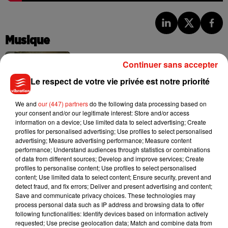
Musique
Continuer sans accepter
Julien Lieb s’essaye à la vie de chatelain
Le respect de votre vie privée est notre priorité
dans son nouveau clip
7 août 2026
We and
our (447) partners
do the following data processing based on
your consent and/or our legitimate interest: Store and/or access
information on a device; Use limited data to select advertising; Create
profiles for personalised advertising; Use profiles to select personalised
advertising; Measure advertising performance; Measure content
Madonna sort enfin le remix de « Love
performance; Understand audiences through statistics or combinations
Sensation » avec Kylie Minogue
of data from different sources; Develop and improve services; Create
7 août 2026
profiles to personalise content; Use profiles to select personalised
content; Use limited data to select content; Ensure security, prevent and
detect fraud, and fix errors; Deliver and present advertising and content;
Save and communicate privacy choices. These technologies may
process personal data such as IP address and browsing data to offer
Tayc et Didi B dévoilent le single le plus
following functionalities: Identify devices based on information actively
dansant de l’année
requested; Use precise geolocation data; Match and combine data from