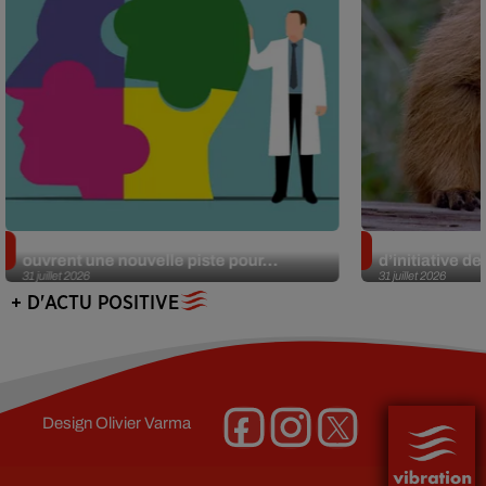
Alzheimer : des chercheurs japonais
Des marmottes
ouvrent une nouvelle piste pour...
d’initiative d
31 juillet 2026
31 juillet 2026
+ D'ACTU POSITIVE
Design
Olivier Varma