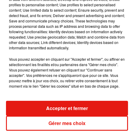
7 août 2026
profiles to personalise content; Use profiles to select personalised
content; Use limited data to select content; Ensure security, prevent and
detect fraud, and fix errors; Deliver and present advertising and content;
Save and communicate privacy choices. These technologies may
process personal data such as IP address and browsing data to offer
following functionalities: Identify devices based on information actively
Madonna sort enfin le remix de « Love
requested; Use precise geolocation data; Match and combine data from
Sensation » avec Kylie Minogue
7 août 2026
other data sources; Link different devices; Identify devices based on
information transmitted automatically.
Vous pouvez accepter en cliquant sur "Accepter et fermer", ou affiner en
sélectionnant les finalités et/ou partenaires dans "Gérer mes choix".
Vous pouvez également refuser en cliquant sur "Continuer sans
Tayc et Didi B dévoilent le single le plus
accepter". Vos préférences ne s'appliqueront que pour ce site. Vous
dansant de l’année
pouvez mettre à jour vos choix, ou retirer votre consentement à tout
7 août 2026
moment via le lien "Gérer les cookies" situé en bas de chaque page.
Accepter et fermer
Angèle et Amélie Lens dévoilent leur
collaboration tant attendue
7 août 2026
Gérer mes choix