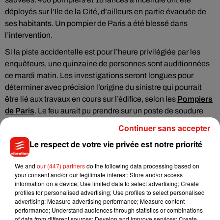
déployés sur l’Ile de la Cité, d’ailleurs en partie évacuée de
ses habitants. Un pompier de Paris a été blessé dans
l’intervention.
Si la piste accidentelle est pour l’heure privilégiée par les
enquêteurs, une quinzaine de personnes sont auditionnées
ce mardi matin. Les investigations seront longues pour
déterminer avec précision l’origine du sinistre qui pourrait
être lié aux travaux en cours sur l’édifice, selon les
Pompiers
de Paris
. Le feu aurait pu prendre sur un poste de soudure
sur un échafaudage.
Continuer sans accepter
Le respect de votre vie privée est notre priorité
We and
our (447) partners
do the following data processing based on
Musique
your consent and/or our legitimate interest: Store and/or access
information on a device; Use limited data to select advertising; Create
profiles for personalised advertising; Use profiles to select personalised
advertising; Measure advertising performance; Measure content
Julien Lieb s’essaye à la vie de chatelain
performance; Understand audiences through statistics or combinations
dans son nouveau clip
of data from different sources; Develop and improve services; Create