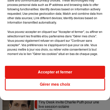
Save and communicate privacy choices. These technologies may
process personal data such as IP address and browsing data to offer
following functionalities: Identify devices based on information actively
requested; Use precise geolocation data; Match and combine data from
other data sources; Link different devices; Identify devices based on
information transmitted automatically.
Vous pouvez accepter en cliquant sur "Accepter et fermer", ou affiner en
sélectionnant les finalités et/ou partenaires dans "Gérer mes choix".
Vous pouvez également refuser en cliquant sur "Continuer sans
accepter". Vos préférences ne s'appliqueront que pour ce site. Vous
pouvez mettre à jour vos choix, ou retirer votre consentement à tout
Musique
moment via le lien "Gérer les cookies" situé en bas de chaque page.
Benny Blanco invite Selena Gomez et
Accepter et fermer
Becky G sur son nouveau single
5 août 2026
Gérer mes choix
Tiny Desk invite Charlie Puth pour une
live session solaire
4 août 2026