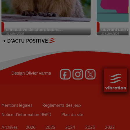
Des marmottes sur OnlyFans : la drôle
Alzheimer : d
d’initiative de chercheurs...
ouvrent une no
31 juillet 2026
31 juillet 2026
+ D'ACTU POSITIVE
Design
Olivier Varma
Mentions légales
Règlements des jeux
Notice d’information RGPD
Plan du site
Archives
2026
2025
2024
2023
2022