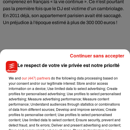
comprenez en français « la vie continue ». Ce n’est pourtant
pas la première fois que le DJ est victime d’un cambriolage.
En 2011 déjà, son appartement parisien avait été saccagé.
Un préjudice à l’époque estimé à plus de 300 000 euros !
Continuer sans accepter
Le respect de votre vie privée est notre priorité
We and
our (447) partners
do the following data processing based on
your consent and/or our legitimate interest: Store and/or access
information on a device; Use limited data to select advertising; Create
profiles for personalised advertising; Use profiles to select personalised
advertising; Measure advertising performance; Measure content
performance; Understand audiences through statistics or combinations
of data from different sources; Develop and improve services; Create
profiles to personalise content; Use profiles to select personalised
content; Use limited data to select content; Ensure security, prevent and
detect fraud, and fix errors; Deliver and present advertising and content;