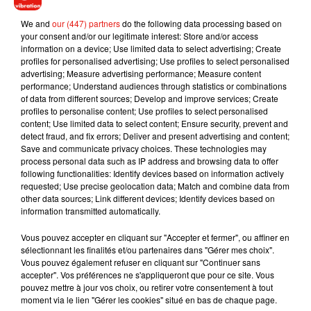
Britney Spears Campus
.
We and
our (447) partners
do the following data processing based on
your consent and/or our legitimate interest: Store and/or access
information on a device; Use limited data to select advertising; Create
profiles for personalised advertising; Use profiles to select personalised
Source
advertising; Measure advertising performance; Measure content
performance; Understand audiences through statistics or combinations
of data from different sources; Develop and improve services; Create
profiles to personalise content; Use profiles to select personalised
content; Use limited data to select content; Ensure security, prevent and
Musique
detect fraud, and fix errors; Deliver and present advertising and content;
Save and communicate privacy choices. These technologies may
process personal data such as IP address and browsing data to offer
following functionalities: Identify devices based on information actively
Julien Lieb s’essaye à la vie de chatelain
requested; Use precise geolocation data; Match and combine data from
dans son nouveau clip
other data sources; Link different devices; Identify devices based on
7 août 2026
information transmitted automatically.
Vous pouvez accepter en cliquant sur "Accepter et fermer", ou affiner en
sélectionnant les finalités et/ou partenaires dans "Gérer mes choix".
Vous pouvez également refuser en cliquant sur "Continuer sans
Madonna sort enfin le remix de « Love
accepter". Vos préférences ne s'appliqueront que pour ce site. Vous
Sensation » avec Kylie Minogue
pouvez mettre à jour vos choix, ou retirer votre consentement à tout
7 août 2026
moment via le lien "Gérer les cookies" situé en bas de chaque page.