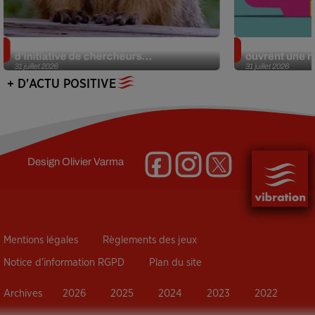
Des marmottes sur OnlyFans : la drôle
Alzheimer : d
d’initiative de chercheurs...
ouvrent une no
31 juillet 2026
31 juillet 2026
+ D'ACTU POSITIVE
Design
Olivier Varma
Mentions légales
Règlements des jeux
Notice d’information RGPD
Plan du site
Archives
2026
2025
2024
2023
2022