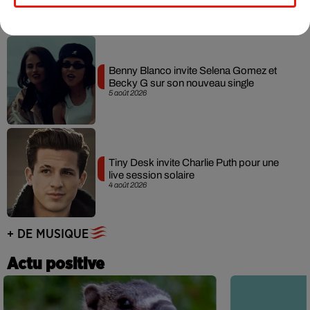
7 août 2026
Benny Blanco invite Selena Gomez et
Becky G sur son nouveau single
5 août 2026
Tiny Desk invite Charlie Puth pour une
live session solaire
4 août 2026
+ DE MUSIQUE
Actu positive