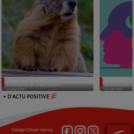
Des marmottes sur OnlyFans : la drôle
Alzheimer : d
d’initiative de chercheurs...
ouvrent une no
31 juillet 2026
31 juillet 2026
+ D'ACTU POSITIVE
Design
Olivier Varma