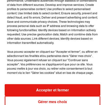
performance; Understand audiences through statistics or combinations
Julien Lieb s’essaye à la vie de chatelain
of data from different sources; Develop and improve services; Create
dans son nouveau clip
profiles to personalise content; Use profiles to select personalised
7 août 2026
content; Use limited data to select content; Ensure security, prevent and
detect fraud, and fix errors; Deliver and present advertising and content;
Save and communicate privacy choices. These technologies may
process personal data such as IP address and browsing data to offer
following functionalities: Identify devices based on information actively
requested; Use precise geolocation data; Match and combine data from
Madonna sort enfin le remix de « Love
other data sources; Link different devices; Identify devices based on
Sensation » avec Kylie Minogue
information transmitted automatically.
7 août 2026
Vous pouvez accepter en cliquant sur "Accepter et fermer", ou affiner en
sélectionnant les finalités et/ou partenaires dans "Gérer mes choix".
Vous pouvez également refuser en cliquant sur "Continuer sans
accepter". Vos préférences ne s'appliqueront que pour ce site. Vous
Tayc et Didi B dévoilent le single le plus
pouvez mettre à jour vos choix, ou retirer votre consentement à tout
dansant de l’année
moment via le lien "Gérer les cookies" situé en bas de chaque page.
7 août 2026
Accepter et fermer
Angèle et Amélie Lens dévoilent leur
Gérer mes choix
collaboration tant attendue