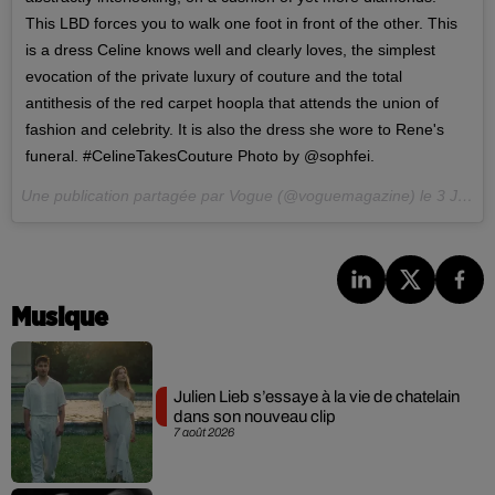
This LBD forces you to walk one foot in front of the other. This
is a dress Celine knows well and clearly loves, the simplest
evocation of the private luxury of couture and the total
antithesis of the red carpet hoopla that attends the union of
fashion and celebrity. It is also the dress she wore to Rene's
funeral. #CelineTakesCouture Photo by @sophfei.
Une publication partagée par Vogue (@voguemagazine) le
3 Juil. 2017 à 22h25 PDT
Musique
Julien Lieb s’essaye à la vie de chatelain
dans son nouveau clip
7 août 2026