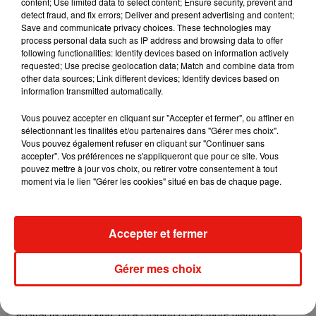
content; Use limited data to select content; Ensure security, prevent and
Giambattista Valli, Versace...only a partial list. Everyone,
detect fraud, and fix errors; Deliver and present advertising and content;
basically. In Vegas, Velcro panels are added to allow for her
Save and communicate privacy choices. These technologies may
process personal data such as IP address and browsing data to offer
ribcage to expand or for a quick outfit change. Micro straps of
following functionalities: Identify devices based on information actively
elasticized chiffon prevent a slit from becoming a sloppy
requested; Use precise geolocation data; Match and combine data from
situation mid-squat. Shoes—always heels, never platforms—
other data sources; Link different devices; Identify devices based on
information transmitted automatically.
are ordered one size smaller (she is normally a 38) and refitted
with metal shanks. Says Celine, "We have to make haute
Vous pouvez accepter en cliquant sur "Accepter et fermer", ou affiner en
couture industrial." And, more enigmatically: "The clothes follow
sélectionnant les finalités et/ou partenaires dans "Gérer mes choix".
Vous pouvez également refuser en cliquant sur "Continuer sans
me; I do not follow the clothes." Which is to say: the haute
accepter". Vos préférences ne s'appliqueront que pour ce site. Vous
couture, with all its fragility and handcraft, has to perform
pouvez mettre à jour vos choix, ou retirer votre consentement à tout
professionally for Ms. Dion. And privately as well. Years ago,
moment via le lien "Gérer les cookies" situé en bas de chaque page.
Celine bought a classic little black dress from the Christian Dior
atelier when the house was overseen by John Galliano. It is
simple, falling to mid calf, and narrow as can be with just a hint
Accepter et fermer
of stretch. It requires a minimum of jewelry, a statement
bracelet or perhaps one of the major diamond rings she
Gérer mes choix
designed with her late husband Rene Angelil: two pear cuts set
in a wide pave band, or two hearts of diamond and emerald
abstractly interlocking, on a cushion of yet more diamonds.