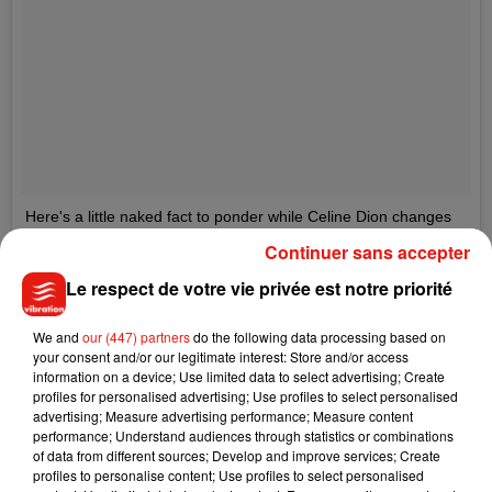
Here's a little naked fact to ponder while Celine Dion changes
looks between shows: for the past five years she has worn
Continuer sans accepter
haute couture near exclusively for her own performances (in
Le respect de votre vie privée est notre priorité
Las Vegas and on her current "mini-tour" of Europe). She
performs a minimum two hours a night, five or six nights a
We and
our (447) partners
do the following data processing based on
week, dancing and curtseying and generally gesticulating sans
your consent and/or our legitimate interest: Store and/or access
abandon, in handmade, hand-beaded delicacies designed
information on a device; Use limited data to select advertising; Create
profiles for personalised advertising; Use profiles to select personalised
solely to walk a catwalk or a carpet (and often with handlers).
advertising; Measure advertising performance; Measure content
For Celine's orders, the houses send teams to Nevada for
performance; Understand audiences through statistics or combinations
typically three fittings, before the garments are ultimately
of data from different sources; Develop and improve services; Create
profiles to personalise content; Use profiles to select personalised
finished in her local, private atelier. Armani Prive, Schiaparelli,