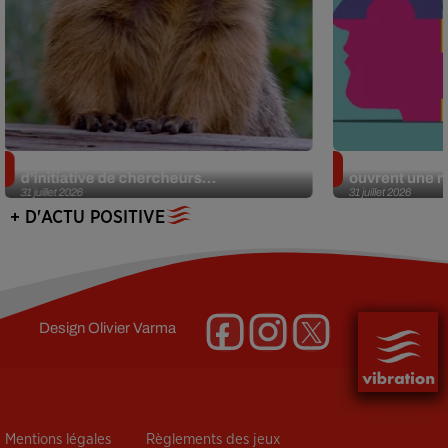
Des marmottes sur OnlyFans : la drôle
Alzheimer : d
d’initiative de chercheurs...
ouvrent une no
31 juillet 2026
31 juillet 2026
+ D'ACTU POSITIVE
Design
Olivier Varma
Mentions légales
Règlements des jeux