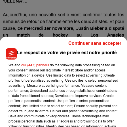
"JELENA"...
Aujourd’hui, une nouvelle sortie vient confirmer toutes les
rumeurs de retour de flamme entre les deux artistes.
Et pour
cause,
ce mercredi 1er novembre,
Justin
Bieber
a disputé
un match de hockey au
Los
Angeles
Kings
Valley
Ice
Center
.
Et devinez qui était dans les
Continuer sans accepter
gradins pour applaudir le bellâtre ?
Selena
Gomez, of
Le respect de votre vie privée est notre priorité
course !
Plus complice que jamais, le couple a ensuite quitté
l’enceinte sportive.
La chanteuse de 25 ans avait même
We and
our (447) partners
do the following data processing based on
enfilé le maillot du Canadien de 23 ans (voir photo ci-
your consent and/or our legitimate interest: Store and/or access
information on a device; Use limited data to select advertising; Create
dessous).
De quoi envoyer un message fort à leurs
profiles for personalised advertising; Use profiles to select personalised
communautés de fans !
Pour rappel,
advertising; Measure advertising performance; Measure content
Justin
Bieber
et
Selena
Gomez ont vécu une relation
performance; Understand audiences through statistics or combinations
of data from different sources; Develop and improve services; Create
tumultueuse et surtout très
médiatisée
entre 2011 et 2014.
profiles to personalise content; Use profiles to select personalised
content; Use limited data to select content; Ensure security, prevent and
�x� || Selena quittant le King's Valley Ice Centre en
detect fraud, and fix errors; Deliver and present advertising and content;
compagnie de Justin Bieber à Los Angeles, CA. (01/10)
Save and communicate privacy choices. These technologies may
pic.twitter.com/AIwUep16t3
process personal data such as IP address and browsing data to offer
following functionalities: Identify devices based on information actively