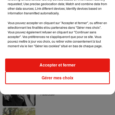
— Selena Gomez France (@GomezUpdateFR)
2
requested; Use precise geolocation data; Match and combine data from
novembre 2017
other data sources; Link different devices; Identify devices based on
information transmitted automatically.
Vous pouvez accepter en cliquant sur "Accepter et fermer", ou affiner en
sélectionnant les finalités et/ou partenaires dans "Gérer mes choix".
Vous pouvez également refuser en cliquant sur "Continuer sans
Musique
accepter". Vos préférences ne s'appliqueront que pour ce site. Vous
pouvez mettre à jour vos choix, ou retirer votre consentement à tout
moment via le lien "Gérer les cookies" situé en bas de chaque page.
Julien Lieb s’essaye à la vie de chatelain
dans son nouveau clip
7 août 2026
Accepter et fermer
Gérer mes choix
Madonna sort enfin le remix de « Love
Sensation » avec Kylie Minogue
7 août 2026