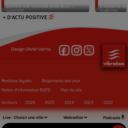
Alzheimer : des chercheurs japonais
Des marmottes
ouvrent une nouvelle piste pour...
d’initiative d
31 juillet 2026
31 juillet 2026
+ D'ACTU POSITIVE
Design
Olivier Varma
Mentions légales
Règlements des jeux
Notice d’information RGPD
Plan du site
Archives
2026
2025
2024
2023
2022
Live :
Choisir une ville
Webradios
Podcasts