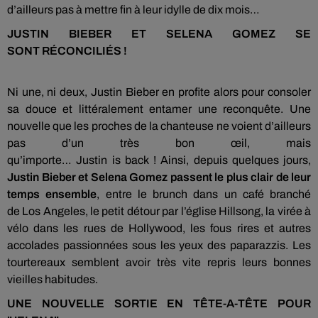
d’ailleurs pas à mettre fin à leur idylle de dix mois…
JUSTIN BIEBER ET SELENA GOMEZ SE
SONT
RÉCONCILI
ÉS !
Ni une, ni deux, Justin
Bieber
en profite alors pour consoler
sa douce et littéralement entamer une reconquête.
Une
nouvelle que les proches de la chanteuse ne voient d’ailleurs
pas d’un très bon œil, mais
qu’importe…
Justin
is
back
!
Ainsi, depuis quelques jours,
Justin
Bieber
et
Selena
Gomez passent le plus clair de leur
temps ensemble
, entre
le
brunch
dans un café branché
de
Los
Angeles, le petit détour par l’église
Hillsong
, la virée à
vélo dans les rues de Hollywood, les fous rires et autres
accolades passionnées sous les yeux des paparazzis.
Les
tourtereaux semblent avoir très vite repris leurs bonnes
vieilles habitudes.
UNE NOUVELLE SORTIE EN TÊTE-A-TÊTE POUR