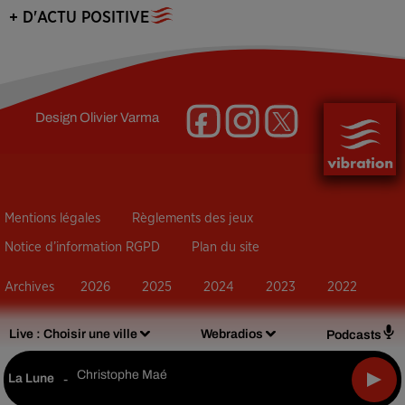
+ D'ACTU POSITIVE
Design
Olivier Varma
Mentions légales
Règlements des jeux
Notice d’information RGPD
Plan du site
Archives
2026
2025
2024
2023
2022
Live :
Choisir une ville
Webradios
Podcasts
Christophe Maé
La Lune
-