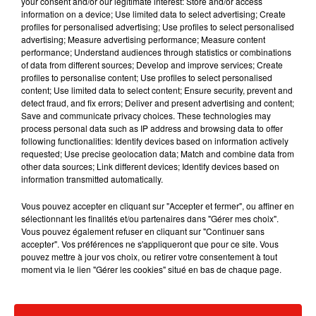
your consent and/or our legitimate interest: Store and/or access
information on a device; Use limited data to select advertising; Create
profiles for personalised advertising; Use profiles to select personalised
advertising; Measure advertising performance; Measure content
performance; Understand audiences through statistics or combinations
Musique
of data from different sources; Develop and improve services; Create
profiles to personalise content; Use profiles to select personalised
content; Use limited data to select content; Ensure security, prevent and
detect fraud, and fix errors; Deliver and present advertising and content;
Julien Lieb s’essaye à la vie de chatelain
Save and communicate privacy choices. These technologies may
dans son nouveau clip
process personal data such as IP address and browsing data to offer
7 août 2026
following functionalities: Identify devices based on information actively
requested; Use precise geolocation data; Match and combine data from
other data sources; Link different devices; Identify devices based on
information transmitted automatically.
Vous pouvez accepter en cliquant sur "Accepter et fermer", ou affiner en
Madonna sort enfin le remix de « Love
sélectionnant les finalités et/ou partenaires dans "Gérer mes choix".
Sensation » avec Kylie Minogue
Vous pouvez également refuser en cliquant sur "Continuer sans
7 août 2026
accepter". Vos préférences ne s'appliqueront que pour ce site. Vous
pouvez mettre à jour vos choix, ou retirer votre consentement à tout
moment via le lien "Gérer les cookies" situé en bas de chaque page.
Tayc et Didi B dévoilent le single le plus
dansant de l’année