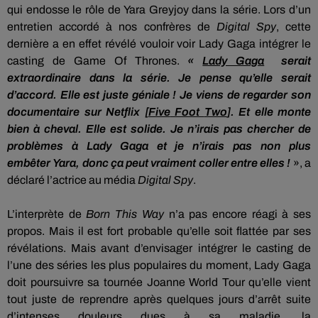
qui endosse le rôle de
Yara
Greyjoy
dans la série.
Lors d’un
entretien accordé à nos confrères de
Digital
Spy
, cette
dernière a en effet révélé vouloir voir Lady Gaga intégrer le
casting de
Game
Of
Thrones
.
«
Lady Gaga
serait
extraordinaire dans la série.
Je pense qu’elle serait
d’accord.
Elle est juste géniale !
Je viens de regarder son
documentaire sur
Netflix
[
Five
Foot
Two
]
.
Et elle monte
bien à cheval.
Elle est solide.
Je n’irais pas chercher de
problèmes à Lady Gaga et je n’irais pas non plus
embêter
Yara
, donc ça peut vraiment coller entre elles !
»,
a
déclaré l’actrice au média
Digital
Spy
.
L’interprète de
Born
This
Way
n’a pas encore
réagi
à ses
propos.
Mais il est fort probable qu’elle soit flattée par ses
révélations.
Mais avant d’envisager intégrer le casting de
l’une des séries les plus populaires du moment, Lady Gaga
doit poursuivre sa tournée Joanne
World
Tour qu’elle vient
tout juste de reprendre après quelques jours d’arrêt suite
d’intenses douleurs
dues
à sa maladie, la