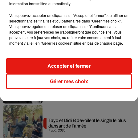
information transmitted automatically.
Vous pouvez accepter en cliquant sur "Accepter et fermer", ou affiner en
Musique
sélectionnant les finalités et/ou partenaires dans "Gérer mes choix".
Vous pouvez également refuser en cliquant sur "Continuer sans
accepter". Vos préférences ne s'appliqueront que pour ce site. Vous
pouvez mettre à jour vos choix, ou retirer votre consentement à tout
Julien Lieb s’essaye à la vie de chatelain
moment via le lien "Gérer les cookies" situé en bas de chaque page.
dans son nouveau clip
7 août 2026
Accepter et fermer
Madonna sort enfin le remix de « Love
Gérer mes choix
Sensation » avec Kylie Minogue
7 août 2026
Tayc et Didi B dévoilent le single le plus
dansant de l’année
7 août 2026