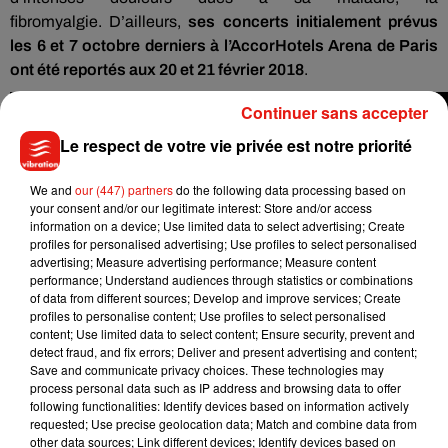
fibromyalgie.
D’ailleurs,
ses concerts initialement prévus
les 6 et 7 octobre derniers à l’Accor
Hotels
Arena de Paris
ont été reportés aux 20 et 21 février 2018
.
Continuer sans accepter
Le respect de votre vie privée est notre priorité
We and
our (447) partners
do the following data processing based on
your consent and/or our legitimate interest: Store and/or access
information on a device; Use limited data to select advertising; Create
profiles for personalised advertising; Use profiles to select personalised
advertising; Measure advertising performance; Measure content
performance; Understand audiences through statistics or combinations
of data from different sources; Develop and improve services; Create
profiles to personalise content; Use profiles to select personalised
content; Use limited data to select content; Ensure security, prevent and
detect fraud, and fix errors; Deliver and present advertising and content;
Save and communicate privacy choices. These technologies may
process personal data such as IP address and browsing data to offer
following functionalities: Identify devices based on information actively
requested; Use precise geolocation data; Match and combine data from
other data sources; Link different devices; Identify devices based on