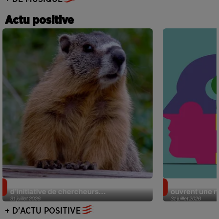
Actu positive
Des marmottes sur OnlyFans : la drôle
Alzheimer : d
d’initiative de chercheurs...
ouvrent une no
31 juillet 2026
31 juillet 2026
+ D'ACTU POSITIVE