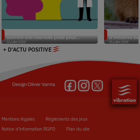
Alzheimer : des chercheurs japonais
Des marmottes
ouvrent une nouvelle piste pour...
d’initiative d
31 juillet 2026
31 juillet 2026
+ D'ACTU POSITIVE
Design
Olivier Varma
Mentions légales
Règlements des jeux
Notice d’information RGPD
Plan du site