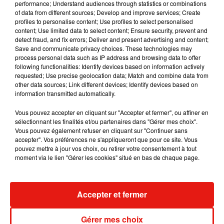
performance; Understand audiences through statistics or combinations
of data from different sources; Develop and improve services; Create
profiles to personalise content; Use profiles to select personalised
« Le Tour Vibration » s'achèvera
le lundi 25
content; Use limited data to select content; Ensure security, prevent and
septembre, dès 20h00, à
Châteauroux
. Des talents
detect fraud, and fix errors; Deliver and present advertising and content;
e
comme Amir, classé 6
à l’Eurovision 2016 avec son
Save and communicate privacy choices. These technologies may
process personal data such as IP address and browsing data to offer
titre « J’ai cherché », ou Makassy, connu pour son hit
following functionalities: Identify devices based on information actively
« Doucement », clôtureront la tournée Place Voltaire.
requested; Use precise geolocation data; Match and combine data from
Tous les artistes présents à Châteauroux :
Amir
,
other data sources; Link different devices; Identify devices based on
information transmitted automatically.
Slimane, Boostee, Makassy, Souf, Tibz, Nassi, Huko et
Ours
Vous pouvez accepter en cliquant sur "Accepter et fermer", ou affiner en
sélectionnant les finalités et/ou partenaires dans "Gérer mes choix".
Vous pouvez également refuser en cliquant sur "Continuer sans
accepter". Vos préférences ne s'appliqueront que pour ce site. Vous
pouvez mettre à jour vos choix, ou retirer votre consentement à tout
Venez vibrer sur le Tour Vibration du 17 au 25 septembre !
moment via le lien "Gérer les cookies" situé en bas de chaque page.
Accepter et fermer
Musique
Gérer mes choix