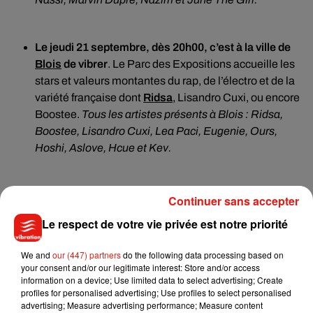
Le jeudi 21 septembre, dès 20h00, c’est à la ville de
Blois
de vibrer
. Le Parc des Expositions accueille les
stars et valeurs montantes du rap, de l’électro et de la
variété française dont
Ridsa
, Lisandro Cuxi, ou encore
Boostee.
Tous les artistes présents à Blois : Ridsa,
Boostee, Lisandro Cuxi, Lea Paci, Eugenie, Ours,
Hoshi, Aslove, Hcue et Kev.
Pour son avant dernière date,
le samedi 23 septembre,
Continuer sans accepter
à 20h00, « le Tour Vibration » s’invite à
Tours
, au Parc
Le respect de votre vie privée est notre priorité
des Expositions. Les nouvelles stars de la scène
française seront à l’affiche. Parmi elles, les rappeurs
We and
our (447) partners
do the following data processing based on
Big Flo & Oli
!
Tous les artistes présents à Tours : Big
your consent and/or our legitimate interest: Store and/or access
Flo & Oli, Vitaa, Makassy, Boostee, Lea Paci, Souf,
information on a device; Use limited data to select advertising; Create
profiles for personalised advertising; Use profiles to select personalised
Tibz, Eugenie, Aslove, Diva Faune et Marvin Dupré
advertising; Measure advertising performance; Measure content