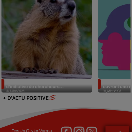
Des marmottes sur OnlyFans : la drôle
Alzheimer : d
d’initiative de chercheurs...
ouvrent une no
31 juillet 2026
31 juillet 2026
+ D'ACTU POSITIVE
Design
Olivier Varma