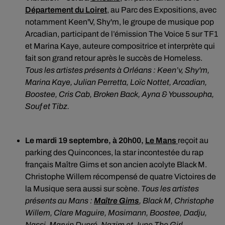
Département du Loiret
, au Parc des Expositions, avec
notamment Keen'V, Shy'm, le groupe de musique pop
Arcadian, participant de l’émission The Voice 5 sur TF1
et Marina Kaye, auteure compositrice et interprète qui
fait son grand retour après le succès de Homeless.
Tous les artistes présents à Orléans : Keen’v, Shy'm,
Marina Kaye, Julian Perretta, Loïc Nottet, Arcadian,
Boostee, Cris Cab, Broken Back, Ayna & Youssoupha,
Souf et Tibz.
Le mardi 19 septembre, à 20h00,
Le Mans
reçoit au
parking des Quinconces, la star incontestée du rap
français Maître Gims et son ancien acolyte Black M.
Christophe Willem récompensé de quatre Victoires de
la Musique sera aussi sur scène.
Tous les artistes
présents au Mans :
Maître Gims
, Black M, Christophe
Willem, Clare Maguire, Mosimann, Boostee, Dadju,
Nassi, Marvin Dupré, Nazim et June The Girl.