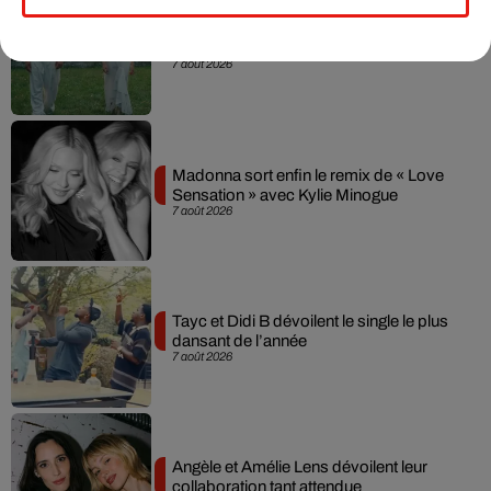
Julien Lieb s’essaye à la vie de chatelain
dans son nouveau clip
7 août 2026
Madonna sort enfin le remix de « Love
Sensation » avec Kylie Minogue
7 août 2026
Tayc et Didi B dévoilent le single le plus
dansant de l’année
7 août 2026
Angèle et Amélie Lens dévoilent leur
collaboration tant attendue