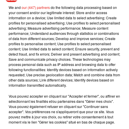
- Le timbre rouge verra une hausse 10 centimes passant de
We and
our (447) partners
do the following data processing based on
0,85 à 0,95 euros.
your consent and/or our legitimate interest: Store and/or access
information on a device; Use limited data to select advertising; Create
- Les PV de stationnement passeront de 17 à 25 euros.
profiles for personalised advertising; Use profiles to select personalised
advertising; Measure advertising performance; Measure content
performance; Understand audiences through statistics or combinations
of data from different sources; Develop and improve services; Create
profiles to personalise content; Use profiles to select personalised
content; Use limited data to select content; Ensure security, prevent and
Musique
detect fraud, and fix errors; Deliver and present advertising and content;
Save and communicate privacy choices. These technologies may
process personal data such as IP address and browsing data to offer
following functionalities: Identify devices based on information actively
Julien Lieb s’essaye à la vie de chatelain
requested; Use precise geolocation data; Match and combine data from
dans son nouveau clip
other data sources; Link different devices; Identify devices based on
7 août 2026
information transmitted automatically.
Vous pouvez accepter en cliquant sur "Accepter et fermer", ou affiner en
sélectionnant les finalités et/ou partenaires dans "Gérer mes choix".
Vous pouvez également refuser en cliquant sur "Continuer sans
Madonna sort enfin le remix de « Love
accepter". Vos préférences ne s'appliqueront que pour ce site. Vous
Sensation » avec Kylie Minogue
pouvez mettre à jour vos choix, ou retirer votre consentement à tout
7 août 2026
moment via le lien "Gérer les cookies" situé en bas de chaque page.