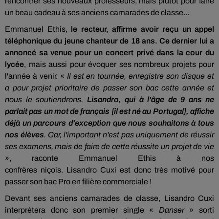
rencontrer ses nouveaux professeurs
, mais plutôt pour faire
un beau cadeau à ses anciens camarades de classe...
Emmanuel
Ethis,
le recteur, affirme avoir reçu un appel
téléphonique du jeune chanteur de 18 ans. Ce dernier lui a
annoncé sa venue pour un concert privé dans la cour du
lycée
, mais aussi pour évoquer ses nombreux projets pour
l'année à venir. «
Il est en tournée, enregistre son disque et
a pour projet prioritaire de passer son bac cette année et
nous le soutiendrons.
Lisandro, qui à l
'âge de 9 ans ne
parlait pas un mot de français [il est né au
Portugal]
, affiche
déjà un parcours d'exception que nous souhaitons à tous
nos élèves
. Car, l'important n'est pas uniquement de réussir
ses examens, mais de faire de cette réussite un projet de vie
», raconte Emmanuel
Ethis
à nos
confrères
niçois.
Lisandro
Cuxi
est donc très motivé pour
passer son bac Pro en filière commerciale !
Devant ses anciens camarades de classe,
Lisandro
Cuxi
interprétera donc son premier single «
Danser
» sorti