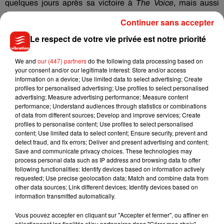
quelques jours après sa victoire à
The
Voice
,
mais aussi
le
titre
« Nous
»
qu'il vient tout juste de dévoiler. Il en profitera
Continuer sans accepter
également pour certainement présenter en exclusivité
Le respect de votre vie privée est notre priorité
certains titres issus de
son tout premier album intitulé
Ma
Bonne
Etoile
déjà disponible en
précommande
et dont la
We and
our (447) partners
do the following data processing based on
sortie officielle est prévue le 15 septembre prochain
.
your consent and/or our legitimate interest: Store and/or access
information on a device; Use limited data to select advertising; Create
#EAC
Très heureux de remettre la médaille de
profiles for personalised advertising; Use profiles to select personalised
l'
@AcademieNice
à notre cher
@LisandroCuxi
un jeune
advertising; Measure advertising performance; Measure content
homme prêt à relever tous les challenges...
performance; Understand audiences through statistics or combinations
of data from different sources; Develop and improve services; Create
pic.twitter.com/PcRtVQwNUb
profiles to personalise content; Use profiles to select personalised
— Emmanuel Ethis (@emmanuel_ethis)
content; Use limited data to select content; Ensure security, prevent and
28 août 2017
detect fraud, and fix errors; Deliver and present advertising and content;
Save and communicate privacy choices. These technologies may
process personal data such as IP address and browsing data to offer
following functionalities: Identify devices based on information actively
requested; Use precise geolocation data; Match and combine data from
Musique
other data sources; Link different devices; Identify devices based on
information transmitted automatically.
Vous pouvez accepter en cliquant sur "Accepter et fermer", ou affiner en
Julien Lieb s’essaye à la vie de chatelain
sélectionnant les finalités et/ou partenaires dans "Gérer mes choix".