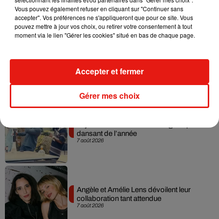
dans son nouveau clip
Vous pouvez également refuser en cliquant sur "Continuer sans
7 août 2026
accepter". Vos préférences ne s'appliqueront que pour ce site. Vous
pouvez mettre à jour vos choix, ou retirer votre consentement à tout
moment via le lien "Gérer les cookies" situé en bas de chaque page.
Madonna sort enfin le remix de « Love
Sensation » avec Kylie Minogue
Accepter et fermer
7 août 2026
Gérer mes choix
Tayc et Didi B dévoilent le single le plus
dansant de l’année
7 août 2026
Angèle et Amélie Lens dévoilent leur
collaboration tant attendue
7 août 2026