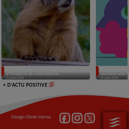
Des marmottes sur OnlyFans : la drôle
Alzheimer : d
d’initiative de chercheurs...
ouvrent une no
31 juillet 2026
31 juillet 2026
+ D'ACTU POSITIVE
Design
Olivier Varma