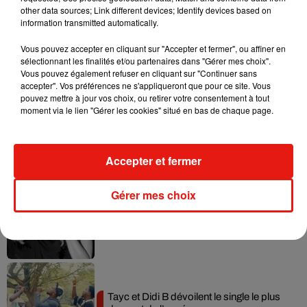
other data sources; Link different devices; Identify devices based on
information transmitted automatically.
Vous pouvez accepter en cliquant sur "Accepter et fermer", ou affiner en
sélectionnant les finalités et/ou partenaires dans "Gérer mes choix".
Musique
Vous pouvez également refuser en cliquant sur "Continuer sans
accepter". Vos préférences ne s'appliqueront que pour ce site. Vous
pouvez mettre à jour vos choix, ou retirer votre consentement à tout
moment via le lien "Gérer les cookies" situé en bas de chaque page.
Julien Lieb s’essaye à la vie de chatelain
dans son nouveau clip
7 août 2026
Accepter et fermer
Gérer mes choix
Madonna sort enfin le remix de « Love
Sensation » avec Kylie Minogue
7 août 2026
Tayc et Didi B dévoilent le single le plus