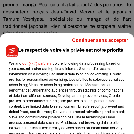
premier manga
. Pour cela, il a fait appel à des pointures : le
dessinateur français Jean-David Morvan et le japonais
Tamura Yoshiyasu, spécialiste du manga et de l’art
traditionnel japonais. Rien ni personne ne stoppera Maître
Gims dans son ascension !
Continuer sans accepter
Le respect de votre vie privée est notre priorité
We and
our (447) partners
do the following data processing based on
your consent and/or our legitimate interest: Store and/or access
information on a device; Use limited data to select advertising; Create
profiles for personalised advertising; Use profiles to select personalised
advertising; Measure advertising performance; Measure content
performance; Understand audiences through statistics or combinations
of data from different sources; Develop and improve services; Create
profiles to personalise content; Use profiles to select personalised
content; Use limited data to select content; Ensure security, prevent and
detect fraud, and fix errors; Deliver and present advertising and content;
Save and communicate privacy choices. These technologies may
process personal data such as IP address and browsing data to offer
following functionalities: Identify devices based on information actively
requested; Use precise geolocation data; Match and combine data from