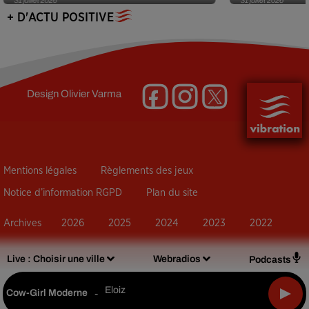
+ D'ACTU POSITIVE
Design
Olivier Varma
Mentions légales
Règlements des jeux
Notice d’information RGPD
Plan du site
Archives
2026
2025
2024
2023
2022
Live :
Choisir une ville
Webradios
Podcasts
Eloiz
Cow-Girl Moderne
-