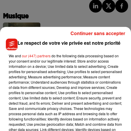
Musique
Continuer sans accepter
Julien Lieb s’essaye à la vie de chatelain
Le respect de votre vie privée est notre priorité
dans son nouveau clip
7 août 2026
We and
our (447) partners
do the following data processing based on
your consent and/or our legitimate interest: Store and/or access
information on a device; Use limited data to select advertising; Create
profiles for personalised advertising; Use profiles to select personalised
Madonna sort enfin le remix de « Love
advertising; Measure advertising performance; Measure content
Sensation » avec Kylie Minogue
performance; Understand audiences through statistics or combinations
7 août 2026
of data from different sources; Develop and improve services; Create
profiles to personalise content; Use profiles to select personalised
content; Use limited data to select content; Ensure security, prevent and
detect fraud, and fix errors; Deliver and present advertising and content;
Save and communicate privacy choices. These technologies may
process personal data such as IP address and browsing data to offer
Tayc et Didi B dévoilent le single le plus
following functionalities: Identify devices based on information actively
dansant de l’année
requested; Use precise geolocation data; Match and combine data from
7 août 2026
other data sources; Link different devices; Identify devices based on