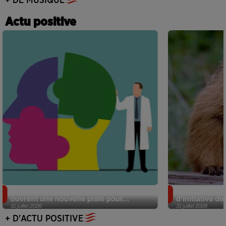
+ DE MUSIQUE
Actu positive
Alzheimer : des chercheurs japonais
Des marmottes
ouvrent une nouvelle piste pour...
d’initiative d
31 juillet 2026
31 juillet 2026
+ D'ACTU POSITIVE