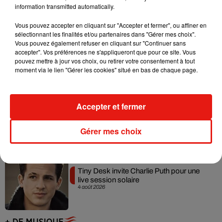
information transmitted automatically.
Vous pouvez accepter en cliquant sur "Accepter et fermer", ou affiner en
sélectionnant les finalités et/ou partenaires dans "Gérer mes choix".
Angèle et Amélie Lens dévoilent leur
Vous pouvez également refuser en cliquant sur "Continuer sans
collaboration tant attendue
accepter". Vos préférences ne s'appliqueront que pour ce site. Vous
7 août 2026
pouvez mettre à jour vos choix, ou retirer votre consentement à tout
moment via le lien "Gérer les cookies" situé en bas de chaque page.
Accepter et fermer
Benny Blanco invite Selena Gomez et
Becky G sur son nouveau single
5 août 2026
Gérer mes choix
Tiny Desk invite Charlie Puth pour une
live session solaire
4 août 2026