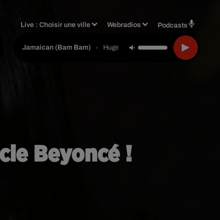
Live :
Choisir une ville
Webradios
Podcasts
-
Hugel & Solto (fr)
Jamaican (bam Bam)
cie Beyoncé !