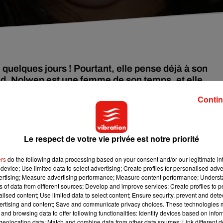
 quelques jours ! Pourtant, elle pense déjà à son
end. Nolwen est une femme de son temps, et elle
.
Contin
un ventre bien rond. On l’avait notamment aperçue sublime sur
e plateau de la fête de la musique sur France 2. La chanteuse de
Le respect de votre vie privée est notre priorité
nent ainsi tout juste d’accueillir leur premier enfant :
un pe
de la semaine dernière.
ers
do the following data processing based on your consent and/or our legitimate int
device; Use limited data to select advertising; Create profiles for personalised adver
 question pour Nolwenn Leroy de rester pouponner tranquillemen
vertising; Measure advertising performance; Measure content performance; Unders
ns of data from different sources; Develop and improve services; Create profiles to 
nt sur le devant de la scène. Lors d’une récente interview accor
alised content; Use limited data to select content; Ensure security, prevent and detect
xième saison de la Star Academy en 2002 avait notamment assur
ertising and content; Save and communicate privacy choices. These technologies
ur scène. «
Ce qui est sûr, c’est que je veux partir en tournée dé
and browsing data to offer following functionalities: Identify devices based on infor
eolocation data; Match and combine data from other data sources; Link different de