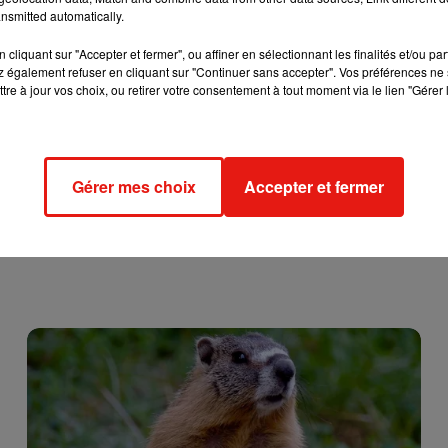
lard et Léa Salamé qui prouvent à tout le monde qu’on peut ê
nsmitted automatically.
n à plein temps
», avait-elle confié à nos confrères.
cliquant sur "Accepter et fermer", ou affiner en sélectionnant les finalités et/ou pa
 en juin dernier d’une paire de jumeaux : Rumi et Sir. Elle vi
 également refuser en cliquant sur "Continuer sans accepter". Vos préférences ne 
, juste quelques jours avant de nous gratifier d’une photo d’e
tre à jour vos choix, ou retirer votre consentement à tout moment via le lien "Gérer 
on accouchement. Et ce, sans aucun effort physique ni goutte
oche de la famille Carter… C’est donc ça être star !
Gérer mes choix
Accepter et fermer