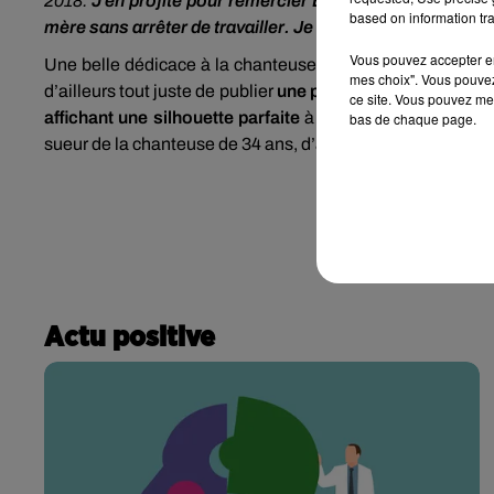
2018.
J’en profite pour remercier Beyoncé, Marion Cotil
based on information tra
mère sans arrêter de travailler. Je serai artiste et mama
Vous pouvez accepter en 
Une belle dédicace à la chanteuse Beyoncé qui a accouché
mes choix". Vous pouvez
d’ailleurs tout juste de publier
une photo de ses deux bébés
ce site. Vous pouvez met
affichant une silhouette parfaite
à peine un mois après s
bas de chaque page.
sueur de la chanteuse de 34 ans, d’après les propos d’un pr
Actu positive