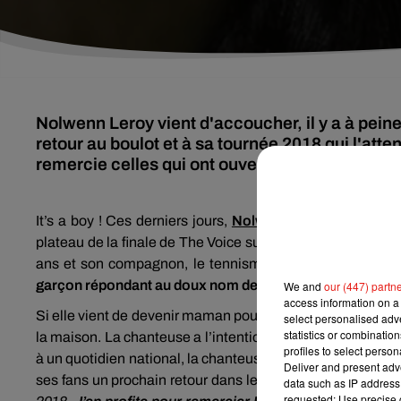
Nolwenn Leroy vient d'accoucher, il y a à peine
retour au boulot et à sa tournée 2018 qui l'att
remercie celles qui ont ouvert la voie avant elle
It’s a boy ! Ces derniers jours,
Nolwenn Leroy
affichait 
plateau de la finale de The Voice sur TF1 ou encore sur l
ans et son compagnon, le tennisman Arnaud Clément, vien
garçon répondant au doux nom de Marin
est né au cours 
We and
our (447) partn
access information on a 
Si elle vient de devenir maman pour la première fois, pas
select personalised ad
statistics or combinatio
la maison. La chanteuse a l’intention de revenir rapideme
profiles to select person
à un quotidien national, la chanteuse révélée par la deu
Deliver and present adv
ses fans un prochain retour dans les bacs, mais surtout s
data such as IP address 
requested; Use precise g