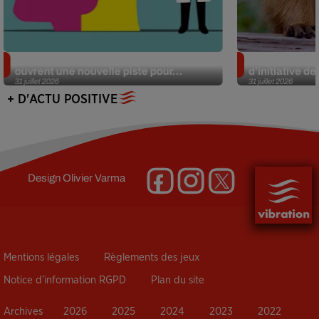
Alzheimer : des chercheurs japonais
Des marmottes
ouvrent une nouvelle piste pour...
d’initiative d
31 juillet 2026
31 juillet 2026
+ D'ACTU POSITIVE
Design
Olivier Varma
Mentions légales
Règlements des jeux
Notice d’information RGPD
Plan du site
Archives
2026
2025
2024
2023
2022