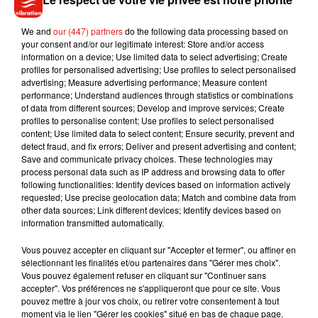
prouver que vous en êtes le propriétaire) n’hésitez pas à
contacter les enquêteurs de la police judiciaire de Bordeaux.
We and
our (447) partners
do the following data processing based on
Par téléphone au
your consent and/or our legitimate interest: Store and/or access
05.57.85.75.41
ou au
05.57.85.77.00
, ou
information on a device; Use limited data to select advertising; Create
par email à l’adresse suivante :
profiles for personalised advertising; Use profiles to select personalised
dipj.bordeaux@interieur.gouv.fr
advertising; Measure advertising performance; Measure content
performance; Understand audiences through statistics or combinations
of data from different sources; Develop and improve services; Create
profiles to personalise content; Use profiles to select personalised
content; Use limited data to select content; Ensure security, prevent and
detect fraud, and fix errors; Deliver and present advertising and content;
Musique
Save and communicate privacy choices. These technologies may
process personal data such as IP address and browsing data to offer
following functionalities: Identify devices based on information actively
requested; Use precise geolocation data; Match and combine data from
Julien Lieb s’essaye à la vie de chatelain
other data sources; Link different devices; Identify devices based on
dans son nouveau clip
information transmitted automatically.
7 août 2026
Vous pouvez accepter en cliquant sur "Accepter et fermer", ou affiner en
sélectionnant les finalités et/ou partenaires dans "Gérer mes choix".
Vous pouvez également refuser en cliquant sur "Continuer sans
accepter". Vos préférences ne s'appliqueront que pour ce site. Vous
Madonna sort enfin le remix de « Love
pouvez mettre à jour vos choix, ou retirer votre consentement à tout
Sensation » avec Kylie Minogue
moment via le lien "Gérer les cookies" situé en bas de chaque page.
7 août 2026