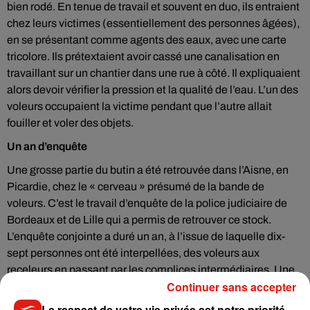
bien rodé. En tenue de travail et souvent en duo, ils entraient
chez leurs victimes (essentiellement des personnes âgées),
en se présentant comme agents des eaux, avec une carte
tricolore. Ils prétextaient avoir cassé une canalisation en
travaillant sur un chantier dans une rue à côté. Il expliquaient
alors devoir vérifier la pression et la qualité de l’eau. L’un des
voleurs occupaient la victime pendant que l’autre allait
fouiller et voler des objets.
Un an d’enquête
Une grosse partie du butin a été retrouvée dans l’Aisne, en
Picardie, chez le « cerveau » présumé de la bande de
voleurs. C’est le travail d’enquête de la police judiciaire de
Bordeaux et de Lille qui a permis de retrouver ce stock.
L’enquête conjointe a duré un an, à l’issue de laquelle dix-
sept personnes ont été interpellées, des voleurs aux
receleurs en passant par les complices intermédiaires. Une
Continuer sans accepter
trentaine de victimes a déjà été identifiée. Si vous
reconnaissez un objet, (et que vous êtes en mesure de
Le respect de votre vie privée est notre priorité