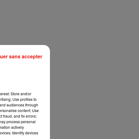
uer sans accepter
erest: Store and/or
tising; Use profiles to
tand audiences through
personalise content; Use
 fraud, and fix errors;
 may process personal
mation actively
vices; Identify devices