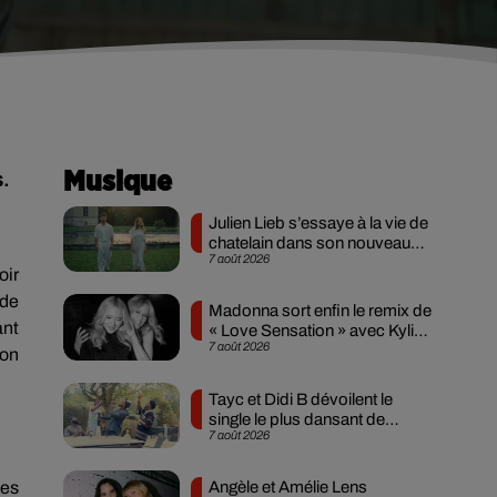
s.
Musique
Julien Lieb s’essaye à la vie de
chatelain dans son nouveau
7 août 2026
clip
oir
 de
Madonna sort enfin le remix de
ant
« Love Sensation » avec Kylie
7 août 2026
Minogue
ion
Tayc et Didi B dévoilent le
single le plus dansant de
7 août 2026
l’année
Angèle et Amélie Lens
les