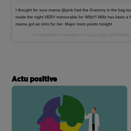
I thought for sure mama @pink had the Grammy in the bag tonig
made the night VERY memorable for Willz!!! Willz has been a fa
mama got an intro for her. Major mom points tonight.
Une publication partagée par
Carey Hart
(@hartluck)
Actu positive