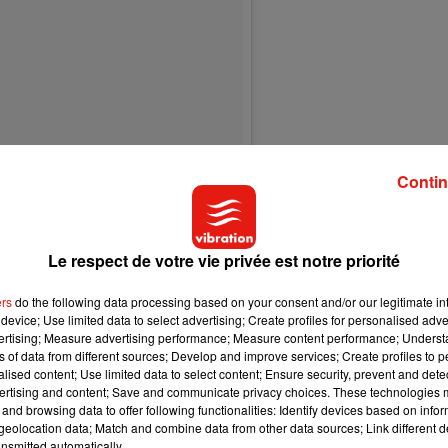
Contin
Le respect de votre vie privée est notre priorité
ers
do the following data processing based on your consent and/or our legitimate int
device; Use limited data to select advertising; Create profiles for personalised adver
vertising; Measure advertising performance; Measure content performance; Unders
ns of data from different sources; Develop and improve services; Create profiles to 
alised content; Use limited data to select content; Ensure security, prevent and detect
ertising and content; Save and communicate privacy choices. These technologies
and browsing data to offer following functionalities: Identify devices based on infor
eolocation data; Match and combine data from other data sources; Link different de
nsmitted automatically.