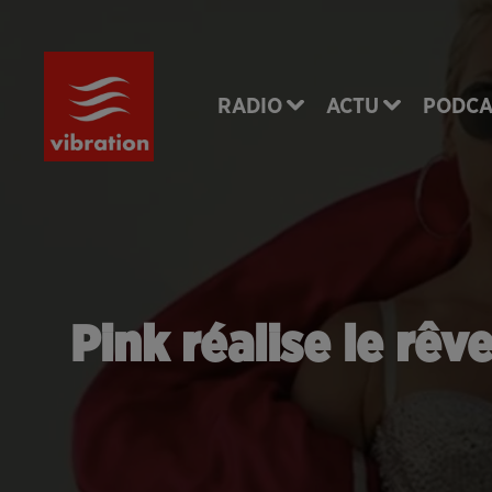
RADIO
ACTU
PODCA
Pink réalise le rê