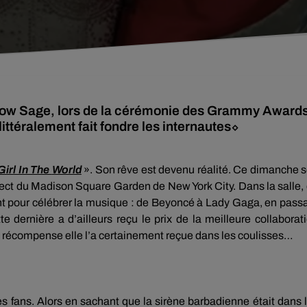
 Willow Sage, lors de la cérémonie des Grammy Award
ttéralement fait fondre les internautes⬦
Girl In The
World
».
Son rêve est devenu réalité.
Ce dimanche s
rect du Madison Square
Garden
de New York
City
.
Dans la salle,
 pour célébrer la musique :
de
Beyoncé
à Lady Gaga, en pass
te dernière a d’ailleurs reçu le prix de la meilleure collaborat
e récompense elle l’a certainement reçue dans les coulisses…
es fans.
Alors en sachant que la sirène barbadienne était dans 