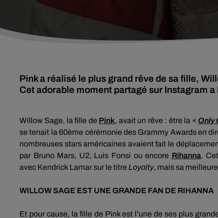
Pink a réalisé le plus grand rêve de sa fille,
Cet adorable moment partagé sur Instagram a li
Willow
Sage, la fille de
Pink
, avait un rêve :
être
la «
Only
se tenait la
60ème
cérémonie des
Grammy
Awards
en di
nombreuses stars américaines avaient fait le déplacement
par Bruno
Mars
,
U2
, Luis
Fonsi
ou encore
Rihanna
.
Cet
avec
Kendrick
Lamar sur le titre
Loyalty
, mais sa meilleur
WILLOW
SAGE EST UNE GRANDE FAN DE
RIHANNA
Et pour cause, la fille de Pink est l’une de ses plus grand