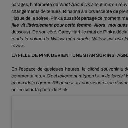
parages, l’interprète de
What
About Us
a tout mis en œuvre
changements de tenues,
Rihanna
a alors accepté de pren
l’issue de la soirée, Pink a aussitôt partagé ce moment m
fille vit littéralement pour cette femme.
Alors, moi auss
dessous)
.
De son côté, Carey Hart, le mari de Pink a décla
rendu la soirée de Willow mémorable. Willow est une f
rêve »
.
LA FILLE DE
PINK
DEVIENT UNE STAR SUR
INSTAG
En l’espace de quelques heures, le cliché souvenir a 
commentaires.
« C’est tellement mignon !
»,
« Je fonds !
W
et une idole comme
Rihanna
», « Leurs sourires en disent 
on lire sous la photo de Pink.