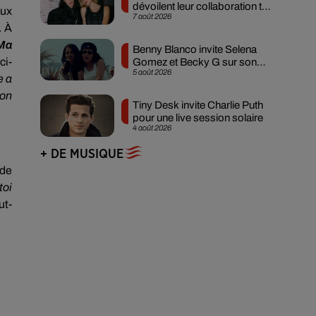
dévoilent leur collaboration tant
eux
7 août 2026
attendue
.
À
Ma
Benny Blanco invite Selena
ci-
Gomez et Becky G sur son
5 août 2026
nouveau single
e a
son
Tiny Desk invite Charlie Puth
pour une live session solaire
4 août 2026
+ DE MUSIQUE
 de
toi
ut-