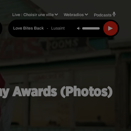
Live :
Choisir une ville
Webradios
Podcasts
-
Lusaint
Love Bites Back
mmy Awards (Photos)