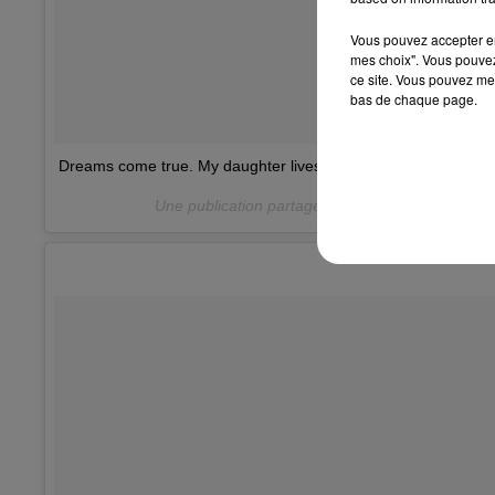
Vous pouvez accepter en 
mes choix". Vous pouvez
ce site. Vous pouvez met
bas de chaque page.
Dreams come true. My daughter lives for this woman. So do I.
Une publication partagée par
P!NK
(@pink) le
28