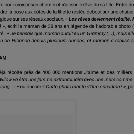
 pour croiser son chemin et réaliser le rêve de sa fille.
Entre d
dre la pose aux côtés de la fillette restée debout sur une chaise
agique sur ses réseaux sociaux.
«
Les rêves deviennent réalité.
i
», écrit la maman de 38 ans en légende de l’adorable photo
(
ré :
« Je pensais que maman aurait eu un Grammy (…), mais ell
an de Rihanna depuis plusieurs années, et maman a réalisé 
RAM
déjà récolté près de 400 000 mentions
J
’aime et des milliers
illow
va être une femme extraordinaire avec une mère comme 
long...
!
»
ou
encore
« Cette photo mérite d’être encadrée !
»
,
pe