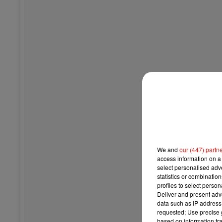
We and
our (447) partn
access information on a 
select personalised ad
statistics or combinatio
profiles to select person
Deliver and present adv
data such as IP address 
requested; Use precise g
based on information tra