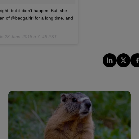
ht, but it didn’t happen. But, she
n of @badgalriri for a long time, and
 le
28 Janv. 2018 à 7 :48 PST