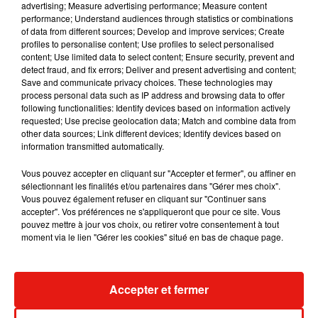
advertising; Measure advertising performance; Measure content
performance; Understand audiences through statistics or combinations
of data from different sources; Develop and improve services; Create
profiles to personalise content; Use profiles to select personalised
Julien Lieb s’essaye à la vie de chatelain
content; Use limited data to select content; Ensure security, prevent and
dans son nouveau clip
detect fraud, and fix errors; Deliver and present advertising and content;
7 août 2026
Save and communicate privacy choices. These technologies may
process personal data such as IP address and browsing data to offer
following functionalities: Identify devices based on information actively
requested; Use precise geolocation data; Match and combine data from
other data sources; Link different devices; Identify devices based on
Madonna sort enfin le remix de « Love
information transmitted automatically.
Sensation » avec Kylie Minogue
7 août 2026
Vous pouvez accepter en cliquant sur "Accepter et fermer", ou affiner en
sélectionnant les finalités et/ou partenaires dans "Gérer mes choix".
Vous pouvez également refuser en cliquant sur "Continuer sans
accepter". Vos préférences ne s'appliqueront que pour ce site. Vous
pouvez mettre à jour vos choix, ou retirer votre consentement à tout
Tayc et Didi B dévoilent le single le plus
moment via le lien "Gérer les cookies" situé en bas de chaque page.
dansant de l’année
7 août 2026
Accepter et fermer