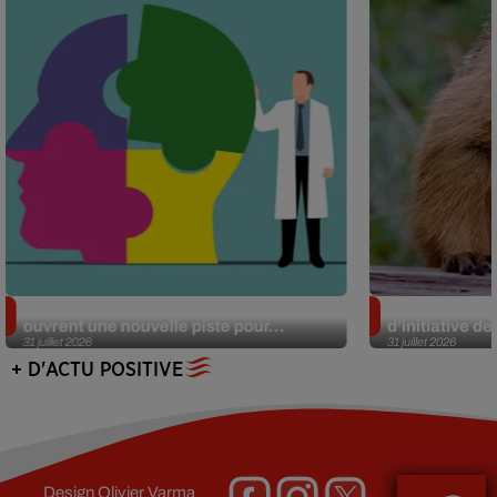
Alzheimer : des chercheurs japonais
Des marmottes
ouvrent une nouvelle piste pour...
d’initiative d
31 juillet 2026
31 juillet 2026
+ D'ACTU POSITIVE
Design
Olivier Varma