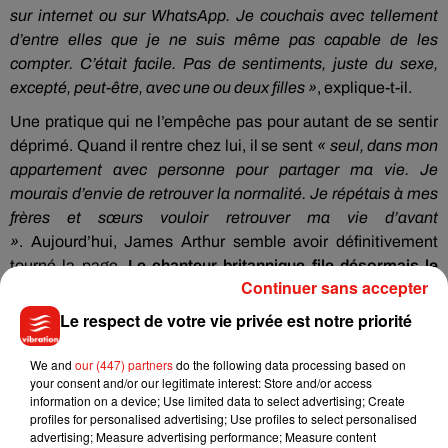
sur internet ou sur
WhatsApp
.
Je couchais avec tellement
d’entre elles que je ne suis même pas capable de les
compter.
C’était facile.
Pas de sentiments, juste du sexe,
excepté, peut-être, avec une ou deux filles »
, explique-t-il.
Une pratique qui ne l’empêche pas pour autant de se sentir
déprimé.
Quand il rentre chez lui, il se sent
« seul, dans mon
appartement avec personne pour partager ma vie.
Je
mourais d’envie de retrouver la normalité.
Je répétais à mes
frères et sœurs vouloir retrouver ma vie d’avant
»
.
Aujourd’hui, James Arthur semble avoir définitivement
tourné la page.
Le chanteur britannique file désormais le
Continuer sans accepter
parfait amour avec la danseuse Jessica
Grist
.
Côté
musique, il cartonne avec son tube
Say
You
Won’t
Let Go
.
Le respect de votre vie privée est notre priorité
Quant à Rita Ora, elle vient de dévoiler une version
acoustique de son tube
Your Song
en duo avec
Ed Sheeran
We and
our (447) partners
do the following data processing based on
your consent and/or our legitimate interest: Store and/or access
(ci-dessous).
information on a device; Use limited data to select advertising; Create
profiles for personalised advertising; Use profiles to select personalised
advertising; Measure advertising performance; Measure content