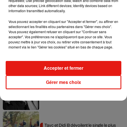
requested; Use precise geolocation data; Match and combine data from
other data sources; Link different devices; Identify devices based on
information transmitted automatically.
Vous pouvez accepter en cliquant sur "Accepter et fermer", ou affiner en
sélectionnant les finalités et/ou partenaires dans "Gérer mes choix".
Musique
Vous pouvez également refuser en cliquant sur "Continuer sans
accepter". Vos préférences ne s'appliqueront que pour ce site. Vous
pouvez mettre à jour vos choix, ou retirer votre consentement à tout
moment via le lien "Gérer les cookies" situé en bas de chaque page.
Julien Lieb s’essaye à la vie de chatelain
dans son nouveau clip
7 août 2026
Accepter et fermer
Gérer mes choix
Madonna sort enfin le remix de « Love
Sensation » avec Kylie Minogue
7 août 2026
Tayc et Didi B dévoilent le single le plus