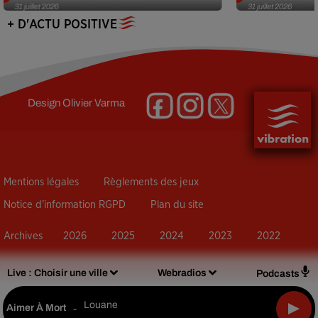
31 juillet 2026
31 juillet 2026
+ D'ACTU POSITIVE
Design
Olivier Varma
Mentions légales
Règlements des jeux
Notice d’information RGPD
Plan du site
Archives
2026
2025
2024
2023
2022
Live :
Choisir une ville
Webradios
Podcasts
Louane
Aimer À Mort
-