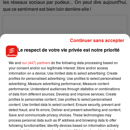
les réseaux sociaux par pudeur… On peut dire aujourd'hui,
que ce sentiment est bien loin derrière elle !
Continuer sans accepter
Le respect de votre vie privée est notre priorité
We and
our (447) partners
do the following data processing based on
your consent and/or our legitimate interest: Store and/or access
information on a device; Use limited data to select advertising; Create
profiles for personalised advertising; Use profiles to select personalised
advertising; Measure advertising performance; Measure content
performance; Understand audiences through statistics or combinations
of data from different sources; Develop and improve services; Create
profiles to personalise content; Use profiles to select personalised
content; Use limited data to select content; Ensure security, prevent and
detect fraud, and fix errors; Deliver and present advertising and content;
Quelque part dans le monde avec une vue à couper le souffle
Save and communicate privacy choices. These technologies may
�x"R�xÈ
process personal data such as IP address and browsing data to offer
following functionalities: Identify devices based on information actively
Une publication partagée par talofficial (@talofficial) le
2 Août 2017 à 9h10 PDT