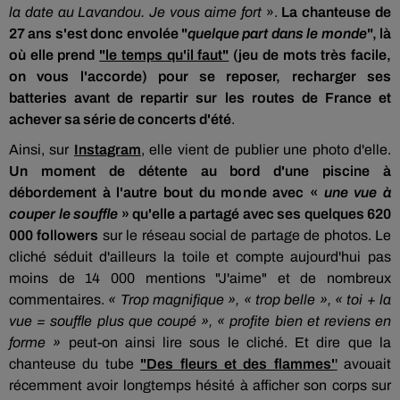
la date au
Lavandou.
Je vous aime fort
».
La chanteuse de
27 ans s'est donc envolée "
quelque part dans le monde
"
,
là
où elle prend
"le temps qu'il faut"
(jeu de mots très facile,
on vous l'accorde) pour se reposer, recharger ses
batteries avant de repartir sur les routes de France et
achever sa série de concerts d'été
.
Ainsi, sur
Instagram
,
elle vient de publier une photo d'elle.
Un moment de détente au bord d'une piscine à
débordement à l'autre bout du monde avec «
une vue à
couper le souffle
» qu'elle a partagé avec ses quelques 620
000
followers
sur le réseau social de partage de photos. Le
cliché séduit d'ailleurs la toile et compte aujourd'hui pas
moins de 14 000
mentions "J'aime"
et de nombreux
commentaires.
« Trop magnifique », « trop belle », « toi + la
vue = souffle plus que coupé », « profite bien et reviens en
forme »
peut-on ainsi lire sous le cliché. Et dire
que la
chanteuse
du tube
"Des
fleurs et des flammes'
'
avouait
récemment avoir longtemps hésité à afficher son corps sur