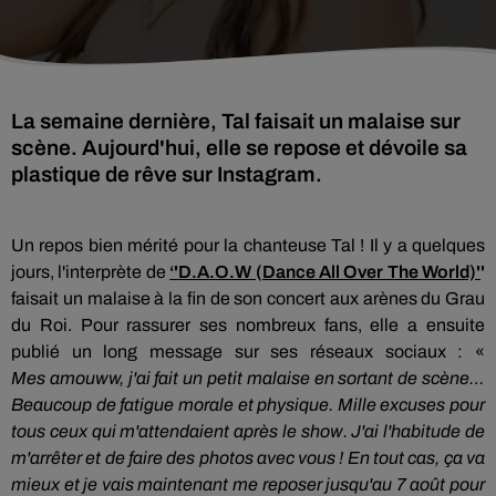
La semaine dernière, Tal faisait un malaise sur
scène. Aujourd'hui, elle se repose et dévoile sa
plastique de rêve sur Instagram.
Un repos bien mérité pour la chanteuse
Tal
! Il y a quelques
jours, l'interprète de
‘'
D.A
.
O.W (Dance All Over The World)
'
'
faisait un malaise à la fin de son concert aux arènes du Grau
du Roi. Pour rassurer ses nombreux
fans
, elle a ensuite
publié un long message sur ses réseaux sociaux : «
Mes
amouww,
j'ai fait un petit malaise en sortant de scène…
Beaucoup de fatigue morale et physique. Mille excuses pour
tous ceux qui m'attendaient après le show. J'ai l'habitude de
m'arrêter et de faire des photos avec vous ! En tout cas, ça va
mieux et je vais maintenant me reposer jusqu'au 7 août pour