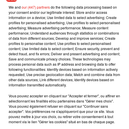
We and
our (447) partners
do the following data processing based on
your consent and/or our legitimate interest: Store and/or access
information on a device; Use limited data to select advertising; Create
profiles for personalised advertising; Use profiles to select personalised
advertising; Measure advertising performance; Measure content
performance; Understand audiences through statistics or combinations
of data from different sources; Develop and improve services; Create
profiles to personalise content; Use profiles to select personalised
Musique
content; Use limited data to select content; Ensure security, prevent and
detect fraud, and fix errors; Deliver and present advertising and content;
Save and communicate privacy choices. These technologies may
process personal data such as IP address and browsing data to offer
following functionalities: Identify devices based on information actively
Julien Lieb s’essaye à la vie de chatelain
requested; Use precise geolocation data; Match and combine data from
dans son nouveau clip
other data sources; Link different devices; Identify devices based on
7 août 2026
information transmitted automatically.
Vous pouvez accepter en cliquant sur "Accepter et fermer", ou affiner en
sélectionnant les finalités et/ou partenaires dans "Gérer mes choix".
Vous pouvez également refuser en cliquant sur "Continuer sans
Madonna sort enfin le remix de « Love
accepter". Vos préférences ne s'appliqueront que pour ce site. Vous
Sensation » avec Kylie Minogue
pouvez mettre à jour vos choix, ou retirer votre consentement à tout
7 août 2026
moment via le lien "Gérer les cookies" situé en bas de chaque page.