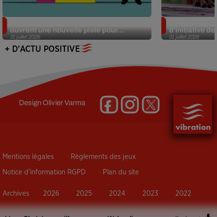
Alzheimer : des chercheurs japonais
Des marmottes
ouvrent une nouvelle piste pour...
d’initiative d
31 juillet 2026
31 juillet 2026
+ D'ACTU POSITIVE
Design
Olivier Varma
Mentions légales
Règlements des jeux
Notice d’information RGPD
Plan du site
Archives
2026
2025
2024
2023
2022