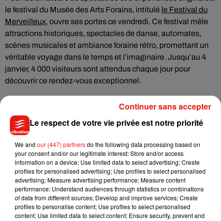
le festival du Musée des Arts Forains, intitulé
le Festival du
Merveilleux
, ouvre ses portes ce vendredi. Ce festival mêle
attractions historiques, spectacles de danse, automates,
scènes musicales et ambiance foraine rétro, promettant un
véritable voyage dans le temps et l’imaginaire. Jusqu’au 4
janvier, 4 000 visiteurs sont attendus chaque jour pour
découvrir ce rendez-vous exceptionnel.
Continuer sans accepter
Enfin, pour une activité insolite et féerique, le
Château de
Fontainebleau
propose un spectacle unique en son genre.
Le respect de votre vie privée est notre priorité
Le Duo Diapason s’associe à l’un des derniers lanternistes
au monde pour présenter des projections lumineuses du
We and
our (447) partners
do the following data processing based on
your consent and/or our legitimate interest: Store and/or access
XIXe siècle accompagnées de contes visuels et animés.
information on a device; Use limited data to select advertising; Create
Conteurs et comédiens vous plongent dans l’univers
profiles for personalised advertising; Use profiles to select personalised
féérique d’Alice au pays des merveilles et d’autres contes
advertising; Measure advertising performance; Measure content
performance; Understand audiences through statistics or combinations
enchanteurs, offrant une expérience immersive hors du
of data from different sources; Develop and improve services; Create
commun.
profiles to personalise content; Use profiles to select personalised
content; Use limited data to select content; Ensure security, prevent and