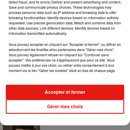
detect fraud, and fix errors; Deliver and present advertising and content;
Pour ceux qui préfèrent le rire et la convivialité, l’
Hilarious
Save and communicate privacy choices. These technologies may
Labs
est un incontournable. Inspiré de l’émission « Lol : qui
process personal data such as IP address and browsing data to offer
following functionalities: Identify devices based on information actively
rit sort ! », ce concept original invite les participants à
requested; Use precise geolocation data; Match and combine data from
marquer des points lorsqu’ils font rire et à en perdre lorsqu’ils
other data sources; Link different devices; Identify devices based on
éclatent de rire. Entre collègues, amis ou en famille, il est
information transmitted automatically.
conseillé de réserver son créneau à l’avance pour profiter
Vous pouvez accepter en cliquant sur "Accepter et fermer", ou affiner en
pleinement de cette activité ludique et hilarante.
sélectionnant les finalités et/ou partenaires dans "Gérer mes choix".
Vous pouvez également refuser en cliquant sur "Continuer sans
accepter". Vos préférences ne s'appliqueront que pour ce site. Vous
pouvez mettre à jour vos choix, ou retirer votre consentement à tout
moment via le lien "Gérer les cookies" situé en bas de chaque page.
Musique
Accepter et fermer
Benny Blanco invite Selena Gomez et
Becky G sur son nouveau single
Gérer mes choix
5 août 2026