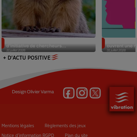
Des marmottes sur OnlyFans : la drôle
Alzheimer : d
d’initiative de chercheurs...
ouvrent une no
31 juillet 2026
31 juillet 2026
+ D'ACTU POSITIVE
Design
Olivier Varma
Mentions légales
Règlements des jeux
Notice d’information RGPD
Plan du site