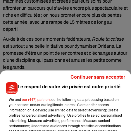
machines customisées et créées par leurs soins pour
affronter un parcours qui s’avère encore plus spectaculaire et
riche en difficultés ; on nous promet encore plus de pentes
cette année, avec une rampe de 15 mètres de long au
départ !
Au-delà de ces bons moments fédérateurs,
Roule ta caisse
est surtout une belle initiative pour dynamiser Orléans. La
promesse d’être un point de rencontres et d’échanges autour
d’une discipline qui passionne et amuse les petits comme
les grands.
Continuer sans accepter
Descentes endiablées, animations, stands partenaires,
restauration et surprises pour tous égayeront ce dimanche
Le respect de votre vie privée est notre priorité
comme nul autre.
We and
our (447) partners
do the following data processing based on
Alors rendez-vous le
6 avril
de
11h à 18h
, entre la
place De
your consent and/or our legitimate interest: Store and/or access
Gaulle
et le
Quai Cypierre
pour une course vraiment pas
information on a device; Use limited data to select advertising; Create
comme les autres.
profiles for personalised advertising; Use profiles to select personalised
advertising; Measure advertising performance; Measure content
Retrouvez
toutes les informations sur
rouletacaisse.fr
ou
performance; Understand audiences through statistics or combinations
of data from different sources; Develop and improve services; Create