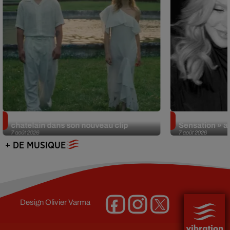
Julien Lieb s’essaye à la vie de
Madonna sort 
chatelain dans son nouveau clip
Sensation » a
7 août 2026
7 août 2026
+ DE MUSIQUE
Design
Olivier Varma