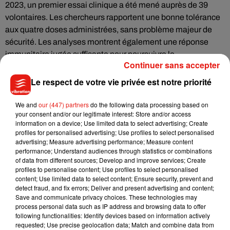
2023, un premier essai clinique a été mené auprès de 39
volontaires. Les chercheurs rapportent une bonne tolérance
aux quatre doses administrées, sans problème majeur de
sécurité. Les analyses montrent également une réponse
immunitaire jugée suffisante pour poursuivre le
Continuer sans accepter
développement clinique du vaccin.
Le respect de votre vie privée est notre priorité
La prochaine étape sera un essai de phase 2, qui impliquera
We and
our (447) partners
do the following data processing based on
un nombre plus important de participants. Son objectif sera
your consent and/or our legitimate interest: Store and/or access
de confirmer l'efficacité du vaccin et de vérifier qu'il procure
information on a device; Use limited data to select advertising; Create
bien une protection large et durable contre différents virus.
profiles for personalised advertising; Use profiles to select personalised
advertising; Measure advertising performance; Measure content
performance; Understand audiences through statistics or combinations
Si ces essais confirment les premiers résultats, cette
of data from different sources; Develop and improve services; Create
profiles to personalise content; Use profiles to select personalised
approche pourrait marquer un tournant dans la lutte contre
content; Use limited data to select content; Ensure security, prevent and
les maladies infectieuses. Plutôt que de réagir à l'apparition
detect fraud, and fix errors; Deliver and present advertising and content;
d'un nouveau virus, les scientifiques espèrent désormais
Save and communicate privacy choices. These technologies may
process personal data such as IP address and browsing data to offer
disposer d'un outil capable d'anticiper les futures menaces
following functionalities: Identify devices based on information actively
sanitaires.
requested; Use precise geolocation data; Match and combine data from