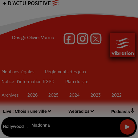
+ D'ACTU POSITIVE
Design
Olivier Varma
Mentions légales
Règlements des jeux
Notice d’information RGPD
Plan du site
Archives
2026
2025
2024
2023
2022
Live :
Choisir une ville
Webradios
Podcasts
Madonna
Hollywood
-