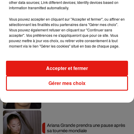
other data sources; Link different devices; Identify devices based on
information transmitted automatically.
Vous pouvez accepter en cliquant sur "Accepter et fermer", ou affiner en
Musique
sélectionnant les finalités et/ou partenaires dans "Gérer mes choix".
Vous pouvez également refuser en cliquant sur "Continuer sans
accepter". Vos préférences ne s'appliqueront que pour ce site. Vous
pouvez mettre à jour vos choix, ou retirer votre consentement à tout
Benny Blanco invite Selena Gomez et
moment via le lien "Gérer les cookies" situé en bas de chaque page.
Becky G sur son nouveau single
5 août 2026
Accepter et fermer
Gérer mes choix
Tiny Desk invite Charlie Puth pour une
live session solaire
4 août 2026
Ariana Grande prendra une pause après
sa tournée mondiale