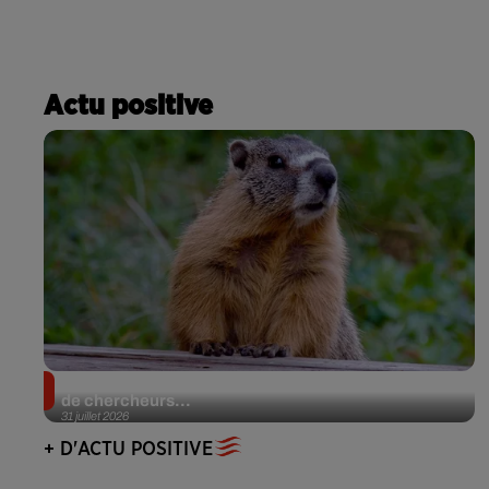
Actu positive
Des marmottes sur OnlyFans : la drôle d’initiative
de chercheurs...
31 juillet 2026
+ D'ACTU POSITIVE