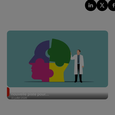
Alzheimer : des chercheurs japonais ouvrent une
nouvelle piste pour...
31 juillet 2026