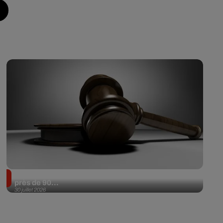
Il achète une veste 3 dollars en friperie et la revend
près de 90...
30 juillet 2026