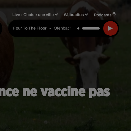
Live :
Choisir une ville
Webradios
Podcasts
-
Ofenbach, Starsailor
Four To The Floor
ance ne vaccine pas