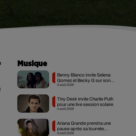
e
Musique
Benny Blanco invite Selena
Gomez et Becky G sur son
5 août 2026
nouveau single
t
Tiny Desk invite Charlie Puth
pour une live session solaire
4 août 2026
Ariana Grande prendra une
pause après sa tournée
4 août 2026
mondiale