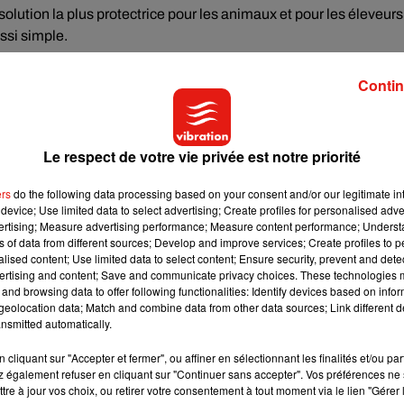
olution la plus protectrice pour les animaux et pour les éleveurs
ussi simple.
Contin
it sanitaire européen : la vaccination contre la dermatose
toire dans certains contextes… et en pratique dissuadée, voire
’explique par les conséquences qu’entraîne un acte de
Le respect de votre vie privée est notre priorité
ers
do the following data processing based on your consent and/or our legitimate int
églementaire. En reconnaissant la nécessité de vacciner, un État
device; Use limited data to select advertising; Create profiles for personalised adver
un risque sérieux de circulation sur son territoire. Or cette
vertising; Measure advertising performance; Measure content performance; Unders
du pays.
ns of data from different sources; Develop and improve services; Create profiles to 
alised content; Use limited data to select content; Ensure security, prevent and detect
ertising and content; Save and communicate privacy choices. These technologies
es échanges commerciaux. Il conditionne l’exportation d’animaux
and browsing data to offer following functionalities: Identify devices based on infor
eolocation data; Match and combine data from other data sources; Link different de
. Perdre ce statut, ou retarder son rétablissement, peut avoir des
nsmitted automatically.
bovine.
cliquant sur "Accepter et fermer", ou affiner en sélectionnant les finalités et/ou pa
 également refuser en cliquant sur "Continuer sans accepter". Vos préférences ne 
ination massive, même préventive, peut prolonger les restriction
tre à jour vos choix, ou retirer votre consentement à tout moment via le lien "Gérer 
davantage. À l’inverse, une politique d’abattage rapide des