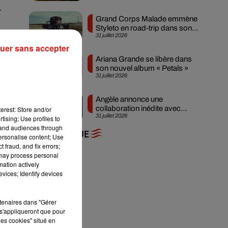
.
Grand Corps Malade emmène
Styleto en road-trip dans son
31 juillet 2026
nouveau clip
uer sans accepter
Ariana Grande se libère dans
son nouvel album « Petals »
31 juillet 2026
Angèle annonce une
collaboration inédite avec
erest: Store and/or
31 juillet 2026
Amelie Lens
tising; Use profiles to
tand audiences through
+ DE MUSIQUE
personalise content; Use
 fraud, and fix errors;
 may process personal
mation actively
vices; Identify devices
rtenaires dans "Gérer
s'appliqueront que pour
s
les cookies" situé en