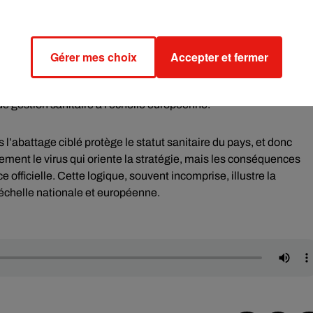
ite et de déclarer son éradication dans des délais plus courts,
Gérer mes choix
Accepter et fermer
se un équilibre délicat. La vaccination ciblée protège les animaux
 réglementaire sur l’ensemble du territoire. L’abattage, aussi
l de gestion sanitaire à l’échelle européenne.
l’abattage ciblé protège le statut sanitaire du pays, et donc
ulement le virus qui oriente la stratégie, mais les conséquences
officielle. Cette logique, souvent incomprise, illustre la
échelle nationale et européenne.