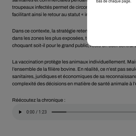
bas de chaque page.
troupeaux infectés permet de circonscrire la maladie plus v
facilitant ainsi le retour au statut « indemne ».
Dans ce contexte, la stratégie retenue par les autorités vi
dans les zones les plus exposées, tout en limitant l’impact
choquant soit-il pour le grand public, reste un outil centra
La vaccination protège les animaux individuellement. Mais 
l’ensemble de la filière bovine. En réalité, ce n’est pas se
sanitaires, juridiques et économiques de sa reconnaissance 
complexité des décisions en matière de santé animale à l’
Réécoutez la chronique :