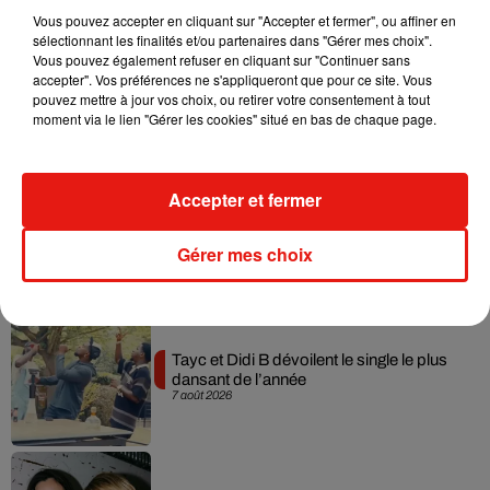
Vous pouvez accepter en cliquant sur "Accepter et fermer", ou affiner en
sélectionnant les finalités et/ou partenaires dans "Gérer mes choix".
Vous pouvez également refuser en cliquant sur "Continuer sans
Julien Lieb s’essaye à la vie de chatelain
accepter". Vos préférences ne s'appliqueront que pour ce site. Vous
dans son nouveau clip
pouvez mettre à jour vos choix, ou retirer votre consentement à tout
7 août 2026
moment via le lien "Gérer les cookies" situé en bas de chaque page.
Accepter et fermer
Madonna sort enfin le remix de « Love
Sensation » avec Kylie Minogue
Gérer mes choix
7 août 2026
Tayc et Didi B dévoilent le single le plus
dansant de l’année
7 août 2026