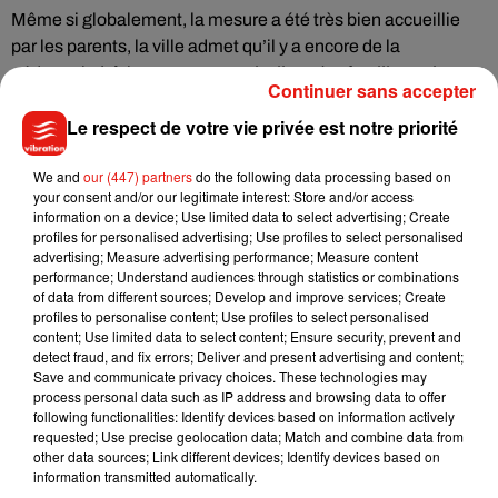
Même si globalement, la mesure a été très bien accueillie
par les parents, la ville admet qu’il y a encore de la
pédagogie à faire. «
Par exemple, il y a des familles qui
Continuer sans accepter
pensent que dans le menu végétarien, ils auront quand
Le respect de votre vie privée est notre priorité
même du poisson (…) il y en a qui nous disent aussi qu’ils ont
peur des carences alimentaires que ça peut générer chez les
We and
our (447) partners
do the following data processing based on
enfants. Donc là c’est à nous d’expliquer que les menus sont
your consent and/or our legitimate interest: Store and/or access
construits avec la même exigence d’un point de vue nutritif
information on a device; Use limited data to select advertising; Create
que ce soit végétarien ou non
».
profiles for personalised advertising; Use profiles to select personalised
advertising; Measure advertising performance; Measure content
S’il est encore difficile de se projeter sur la prochaine année
performance; Understand audiences through statistics or combinations
of data from different sources; Develop and improve services; Create
scolaire, et le nombre d’inscrits, la municipalité compte
profiles to personalise content; Use profiles to select personalised
renouveler son dispositif. D’autant plus qu’il lui permet
content; Use limited data to select content; Ensure security, prevent and
aujourd’hui de travailler avec des producteurs locaux,
detect fraud, and fix errors; Deliver and present advertising and content;
Save and communicate privacy choices. These technologies may
notamment autour des légumineuses.
process personal data such as IP address and browsing data to offer
following functionalities: Identify devices based on information actively
requested; Use precise geolocation data; Match and combine data from
other data sources; Link different devices; Identify devices based on
information transmitted automatically.
Musique