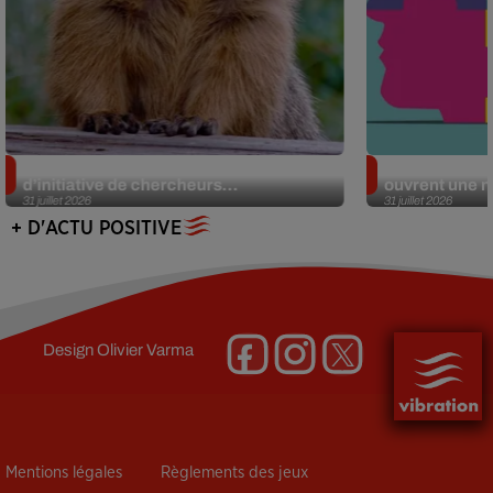
Des marmottes sur OnlyFans : la drôle
Alzheimer : d
d’initiative de chercheurs...
ouvrent une no
31 juillet 2026
31 juillet 2026
+ D'ACTU POSITIVE
Design
Olivier Varma
Mentions légales
Règlements des jeux