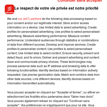
Continuer sans accepter
Le respect de votre vie privée est notre priorité
150 foyers seront retenus pour le défi mais Jean-Louis
Demois l’assure :
ça pourra être davantage s’il y a plus
We and
our (447) partners
do the following data processing based on
d’inscriptions
. Un bilan du challenge sera enfin dévoilé le 30
your consent and/or our legitimate interest: Store and/or access
juin 2023. L’an passé lors de la première édition, certains
information on a device; Use limited data to select advertising; Create
participants
avaient baissé fortement leurs volumes de
profiles for personalised advertising; Use profiles to select personalised
advertising; Measure advertising performance; Measure content
déchets
, d’autres avaient au contraire la sensation de ne pas
performance; Understand audiences through statistics or combinations
avoir tant économiser que cela.
of data from different sources; Develop and improve services; Create
profiles to personalise content; Use profiles to select personalised
content; Use limited data to select content; Ensure security, prevent and
detect fraud, and fix errors; Deliver and present advertising and content;
Save and communicate privacy choices. These technologies may
Musique
process personal data such as IP address and browsing data to offer
following functionalities: Identify devices based on information actively
requested; Use precise geolocation data; Match and combine data from
other data sources; Link different devices; Identify devices based on
information transmitted automatically.
Julien Lieb s’essaye à la vie de chatelain
dans son nouveau clip
7 août 2026
Vous pouvez accepter en cliquant sur "Accepter et fermer", ou affiner en
sélectionnant les finalités et/ou partenaires dans "Gérer mes choix".
Vous pouvez également refuser en cliquant sur "Continuer sans
accepter". Vos préférences ne s'appliqueront que pour ce site. Vous