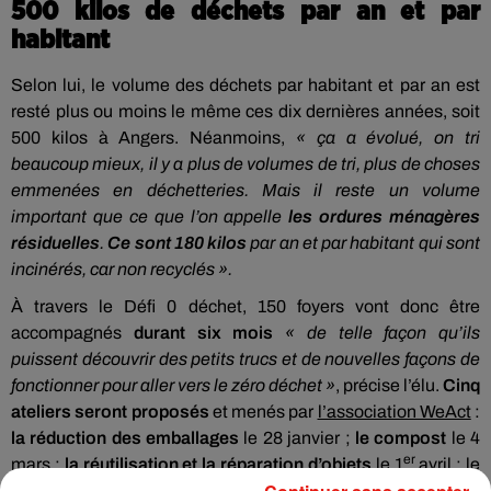
500 kilos de déchets par an et par
habitant
Selon lui, le volume des déchets par habitant et par an est
resté plus ou moins le même ces dix dernières années, soit
500 kilos à Angers. Néanmoins,
« ça a évolué, on tri
beaucoup mieux, il y a plus de volumes de tri, plus de choses
emmenées en déchetteries. Mais il reste un volume
important que ce que l’on appelle
les ordures ménagères
résiduelles
.
Ce sont 180 kilos
par an et par habitant qui sont
incinérés, car non recyclés ».
À travers le Défi 0 déchet, 150 foyers vont donc être
accompagnés
durant six mois
« de telle façon qu’ils
puissent découvrir des petits trucs et de nouvelles façons de
fonctionner pour aller vers le zéro déchet »
, précise l’élu.
Cinq
ateliers seront proposés
et menés par
l’association WeAct
:
la réduction des emballages
le 28 janvier ;
le compost
le 4
er
mars ;
la réutilisation et la réparation d’objets
le 1
avril ; le
"
faire soi-même"
le 13 mai ;
la cuisine antigaspi
le 13 mai.