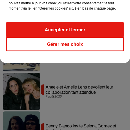
pouvez mettre à jour vos choix, ou retirer votre consentement à tout
moment via le lien "Gérer les cookies" situé en bas de chaque page.
Madonna sort enfin le remix de « Love
Sensation » avec Kylie Minogue
7 août 2026
Accepter et fermer
Gérer mes choix
Tayc et Didi B dévoilent le single le plus
dansant de l’année
7 août 2026
Angèle et Amélie Lens dévoilent leur
collaboration tant attendue
7 août 2026
Benny Blanco invite Selena Gomez et