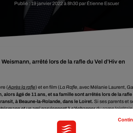
Publié : 19 janvier 2022 à 8h30 par Étienne Escuer
Weismann, arrêté lors de la rafle du Vel d’Hiv en
re (
Après la rafle
) et en film (
La Rafle
, avec Mélanie Laurent, G
lors âgé de 11 ans, et sa famille sont arrêtés lors de la rafle
ransit, à Beaune-la-Rolande, dans le Loiret.
Si ses parents et 
eismann et un ami parviennent à s’échapper
du camp loirétain
Contin
lus aux jeunes »