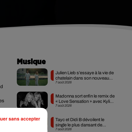
Musique
Julien Lieb s’essaye à la vie de
chatelain dans son nouveau
7 août 2026
clip
ad
Madonna sort enfin le remix de
ses
« Love Sensation » avec Kylie
7 août 2026
Minogue
.
uer sans accepter
Tayc et Didi B dévoilent le
single le plus dansant de
7 août 2026
l’année