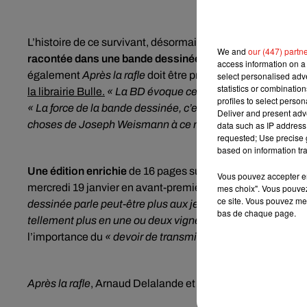
L’histoire de ce survivant, désormais âgé de 90 ans et qui
We and
our (447) partn
racontée dans une bande dessinée
, par Arnaud Delaland
access information on a 
également
Après la rafle
doit être présenté au grand public
select personalised ad
statistics or combinatio
la librairie Bulle.
« La BD évoque ce moment où il décide d
profiles to select person
« La force de la bande dessinée, c’est de mettre en image to
Deliver and present adv
choses de Joseph Weismann à ce moment-là. »
data such as IP address 
requested; Use precise g
based on information tra
Une édition enrichie
de 16 pages supplémentaires dont qua
Vous pouvez accepter en 
mercredi 19 janvier en avant-première pour la librairie Bull
mes choix". Vous pouvez
ce site. Vous pouvez met
dessinée parle peut-être plus aux jeunes, l’image est très f
bas de chaque page.
tellement plus en une ou deux vignettes que deux, trois, q
l’importance du
« devoir de transmission aux nouvelles gé
Après la rafle
, Arnaud Delalande et Laurent Bidot, Éditions 