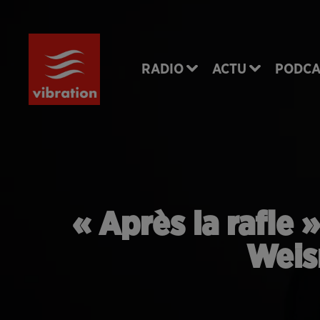
RADIO
ACTU
PODCA
« Après la rafle 
Weis