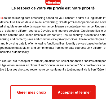
Le respect de votre vie privée est notre priorité
 vit dans la Sarthe depuis plusieurs décennies, est désormais
ers
do the following data processing based on your consent and/or our legitimate int
e et Laurent Bidot (Éditions Les Arènes). L’ouvrage, appelé
device; Use limited data to select advertising; Create profiles for personalised adver
 ce mercredi 19 janvier à l’Abbaye de l’Epau, dans la Sarthe, av
vertising; Measure advertising performance; Measure content performance; Unders
ns of data from different sources; Develop and improve services; Create profiles to 
e s’évader »
, explique Samuel Chauveau, gérant de la librairie.
alised content; Use limited data to select content; Ensure security, prevent and detect
ut ça, de se mettre dans l’esprit de ce qu’a pu être la vision des
ertising and content; Save and communicate privacy choices. These technologies
and browsing data to offer following functionalities: Identify devices based on infor
eolocation data; Match and combine data from other data sources; Link different de
nsmitted automatically.
tre de BD, avec une couverture inédite, sera disponible dès ce
cliquant sur "Accepter et fermer", ou affiner en sélectionnant les finalités et/ou pa
e.
Qu’apporte la BD par rapport au livre et au film ?
« La bande
 également refuser en cliquant sur "Continuer sans accepter". Vos préférences ne 
tre à jour vos choix, ou retirer votre consentement à tout moment via le lien "Gérer 
orte »
, confie Samuel Chauveau.
« On peut parfois en dire
uatre ou cinq pages »
, poursuit le libraire, qui insiste sur
nérations ».
Gérer mes choix
Accepter et fermer
Les Arènes. Sortie nationale le 27 janvier.