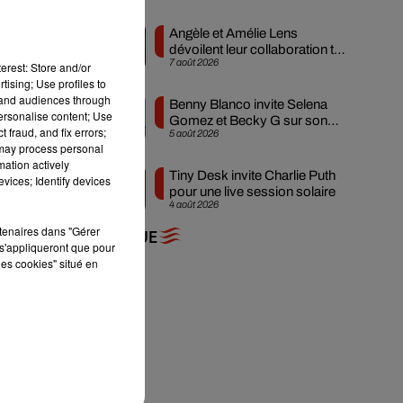
Angèle et Amélie Lens
dévoilent leur collaboration tant
7 août 2026
attendue
erest: Store and/or
tising; Use profiles to
ec
tand audiences through
Benny Blanco invite Selena
personalise content; Use
Gomez et Becky G sur son
 fraud, and fix errors;
5 août 2026
nouveau single
 may process personal
mation actively
Tiny Desk invite Charlie Puth
vices; Identify devices
pour une live session solaire
4 août 2026
rtenaires dans "Gérer
+ DE MUSIQUE
s'appliqueront que pour
les cookies" situé en