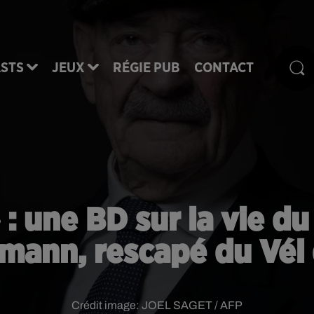
STS
JEUX
RÉGIE PUB
CONTACT
» : une BD sur la vie
mann, rescapé du Vél 
Crédit image:
JOEL SAGET / AFP