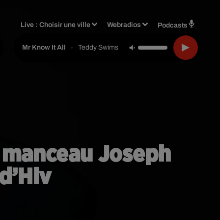
Live :
Choisir une ville
Webradios
Podcasts
-
Teddy Swims
Mr Know It All
 du manceau Joseph
d’Hiv