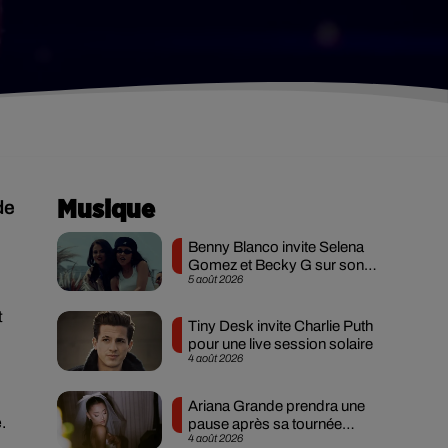
de
Musique
Benny Blanco invite Selena
Gomez et Becky G sur son
5 août 2026
nouveau single
t
Tiny Desk invite Charlie Puth
pour une live session solaire
4 août 2026
Ariana Grande prendra une
.
pause après sa tournée
4 août 2026
mondiale