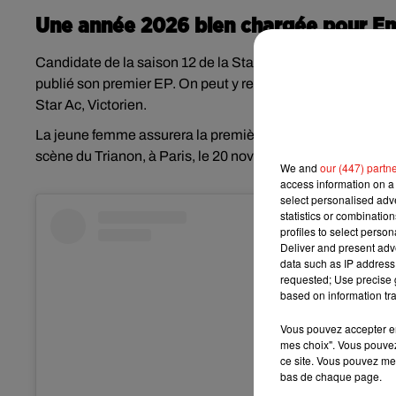
Une année 2026 bien chargée pour 
Candidate de la saison 12 de la Star Academy aux côtés
publié son premier EP. On peut y retrouver les titres
Barbi
Star Ac, Victorien.
La jeune femme assurera la première partie de trois conce
scène du Trianon, à Paris, le 20 novembre 2026.
We and
our (447) partn
access information on a 
select personalised ad
statistics or combinatio
profiles to select person
Deliver and present adv
data such as IP address 
requested; Use precise g
based on information tra
Vous pouvez accepter en 
mes choix". Vous pouvez
ce site. Vous pouvez met
bas de chaque page.