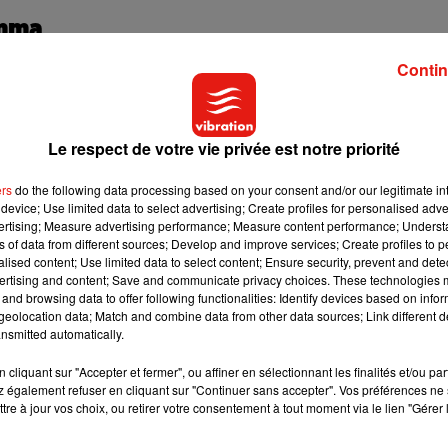
Emma
Contin
 de Marguerite, Ebony ou encore Marine, Emma a récemment
e
ou encore
Bonne Année
, co-signés par un autre candidat de la
Le respect de votre vie privée est notre priorité
rts de M. Pokora au mois de décembre. Elle sera également sur 
ers
do the following data processing based on your consent and/or our legitimate int
device; Use limited data to select advertising; Create profiles for personalised adver
vertising; Measure advertising performance; Measure content performance; Unders
ns of data from different sources; Develop and improve services; Create profiles to 
alised content; Use limited data to select content; Ensure security, prevent and detect
ertising and content; Save and communicate privacy choices. These technologies
and browsing data to offer following functionalities: Identify devices based on infor
eolocation data; Match and combine data from other data sources; Link different de
nsmitted automatically.
cliquant sur "Accepter et fermer", ou affiner en sélectionnant les finalités et/ou pa
 également refuser en cliquant sur "Continuer sans accepter". Vos préférences ne 
tre à jour vos choix, ou retirer votre consentement à tout moment via le lien "Gérer 