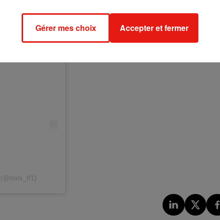
Gérer mes choix
Accepter et fermer
 (@dals_tf1)