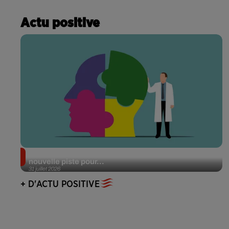
Actu positive
Alzheimer : des chercheurs japonais ouvrent une
nouvelle piste pour...
31 juillet 2026
+ D'ACTU POSITIVE