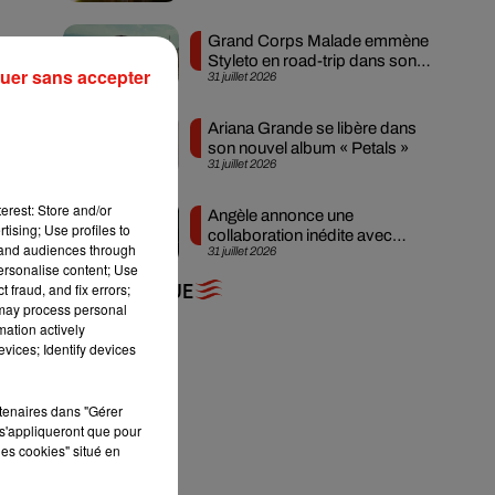
Grand Corps Malade emmène
Styleto en road-trip dans son
uer sans accepter
31 juillet 2026
nouveau clip
Ariana Grande se libère dans
son nouvel album « Petals »
31 juillet 2026
la
erest: Store and/or
Angèle annonce une
tising; Use profiles to
collaboration inédite avec
tand audiences through
31 juillet 2026
Amelie Lens
personalise content; Use
 fraud, and fix errors;
+ DE MUSIQUE
 may process personal
mation actively
vices; Identify devices
rtenaires dans "Gérer
s'appliqueront que pour
les cookies" situé en