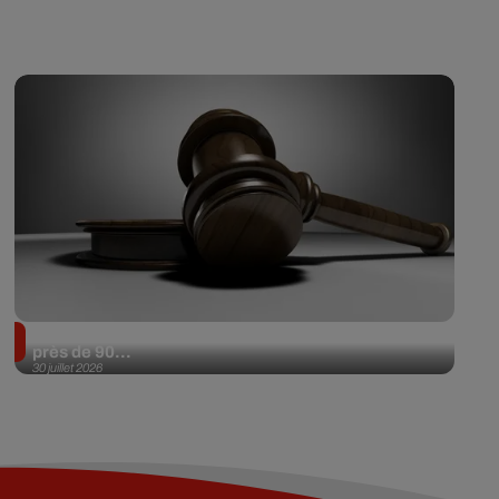
Il achète une veste 3 dollars en friperie et la revend
près de 90...
30 juillet 2026