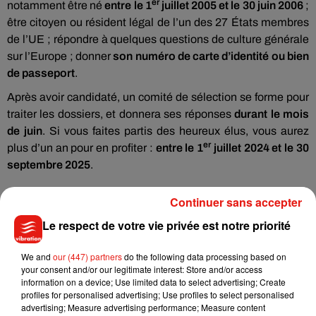
er
notamment être né
entre le 1
juillet 2005 et le 30 juin 2006
;
être citoyen ou résident légal de l’un des 27 États membres
de l’UE ; répondre à quelques questions de culture générale
sur l’Europe ; donner
son numéro de carte d’identité ou bien
de passeport
.
Après avoir candidaté, un comité de sélection se forme pour
traiter les dossiers, et donnera ses réponses
durant le mois
de juin
. Si vous faites partis des heureux élus, vous aurez
er
plus d’un an pour en profiter :
entre le 1
juillet 2024 et le 30
septembre 2025
.
Continuer sans accepter
Le respect de votre vie privée est notre priorité
We and
our (447) partners
do the following data processing based on
your consent and/or our legitimate interest: Store and/or access
Musique
information on a device; Use limited data to select advertising; Create
profiles for personalised advertising; Use profiles to select personalised
advertising; Measure advertising performance; Measure content