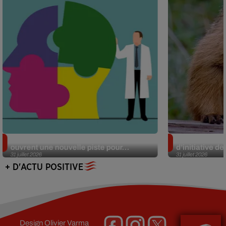
Alzheimer : des chercheurs japonais
Des marmottes
ouvrent une nouvelle piste pour...
d’initiative d
31 juillet 2026
31 juillet 2026
+ D'ACTU POSITIVE
Design
Olivier Varma