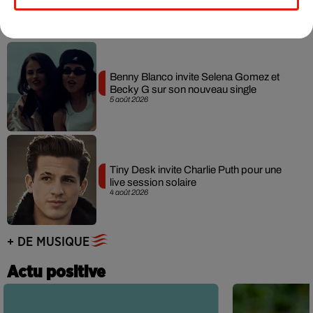
7 août 2026
Benny Blanco invite Selena Gomez et
Becky G sur son nouveau single
5 août 2026
Tiny Desk invite Charlie Puth pour une
live session solaire
4 août 2026
+ DE MUSIQUE
Actu positive