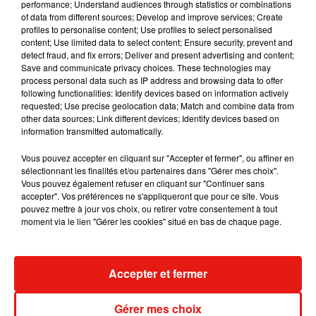
performance; Understand audiences through statistics or combinations
of data from different sources; Develop and improve services; Create
Julien Lieb s’essaye à la vie de chatelain
profiles to personalise content; Use profiles to select personalised
dans son nouveau clip
7 août 2026
content; Use limited data to select content; Ensure security, prevent and
detect fraud, and fix errors; Deliver and present advertising and content;
Save and communicate privacy choices. These technologies may
process personal data such as IP address and browsing data to offer
following functionalities: Identify devices based on information actively
requested; Use precise geolocation data; Match and combine data from
Madonna sort enfin le remix de « Love
other data sources; Link different devices; Identify devices based on
Sensation » avec Kylie Minogue
information transmitted automatically.
7 août 2026
Vous pouvez accepter en cliquant sur "Accepter et fermer", ou affiner en
sélectionnant les finalités et/ou partenaires dans "Gérer mes choix".
Vous pouvez également refuser en cliquant sur "Continuer sans
accepter". Vos préférences ne s'appliqueront que pour ce site. Vous
Tayc et Didi B dévoilent le single le plus
pouvez mettre à jour vos choix, ou retirer votre consentement à tout
dansant de l’année
moment via le lien "Gérer les cookies" situé en bas de chaque page.
7 août 2026
Accepter et fermer
Angèle et Amélie Lens dévoilent leur
Gérer mes choix
collaboration tant attendue