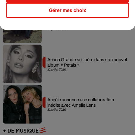
Gérer mes choix
Grand Corps Malade emmène Styleto
en road-trip dans son nouveau clip
31 juillet 2026
Ariana Grande se libère dans son nouvel
album « Petals »
31 juillet 2026
Angèle annonce une collaboration
inédite avec Amelie Lens
31 juillet 2026
+ DE MUSIQUE