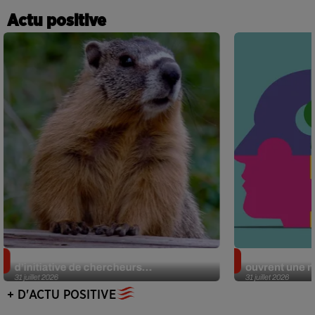
Actu positive
Des marmottes sur OnlyFans : la drôle
Alzheimer : d
d’initiative de chercheurs...
ouvrent une no
31 juillet 2026
31 juillet 2026
+ D'ACTU POSITIVE