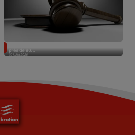
Il achète une veste 3 dollars en friperie et la revend
près de 90...
30 juillet 2026