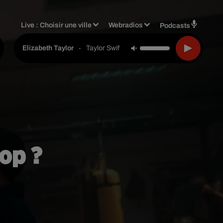
Live :
Choisir une ville
Webradios
Podcasts
-
Taylor Swift
Elizabeth Taylor
rop ?