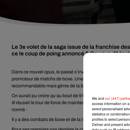
Le 3e volet de la saga issue de la franchise des
ce le coup de poing annoncé ? On vous dit tout
Dans ce nouvel opus, le passé s’invite dans la vie d’Adonis
promoteur de matchs de boxe. Une vie prospère et tranqu
recommandable mais génie de la boxe, vient revendiquer ce
On aurait pu croire qu’au bout de 9 films (6
Rocky
et 3
Cre
We and
our (447) partn
III
réussit le tour de force de maintenir l’intérêt pour la f
access information on a 
select personalised ad
normé :
statistics or combinatio
profiles to select person
Il y a des combats de boxe et de la testostérone, mais ég
Deliver and present adv
Pour ses premiers pas derrière la caméra, Michael B Jorda
data such as IP address 