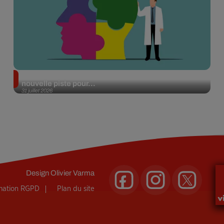
Alzheimer : des chercheurs japonais ouvrent une
nouvelle piste pour...
31 juillet 2026
Design
Olivier Varma
rmation RGPD
Plan du site