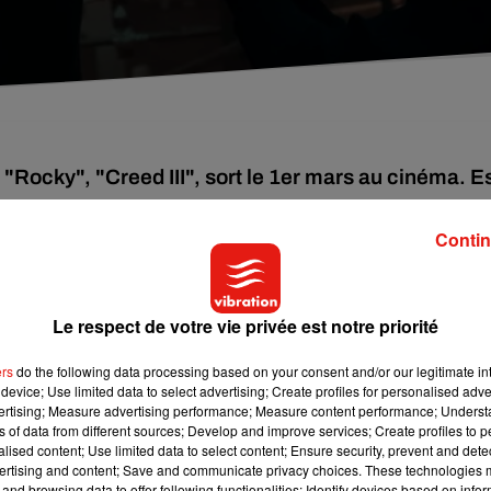
 "Rocky", "Creed III", sort le 1er mars au cinéma. Es
.
Contin
 Creed. Père de famille comblé et retiré des rings, il est désorma
ille bouleversée lorsque Damian, un ami d’enfance peu
Le respect de votre vie privée est notre priorité
 qu’il estime être son dû.
ed
) le concept aurait tendance à s’essouffler... Il n’en est rien.
Cre
ers
do the following data processing based on your consent and/or our legitimate int
ranchise, tout en respectant son cahier des charges extrêmement
device; Use limited data to select advertising; Create profiles for personalised adver
vertising; Measure advertising performance; Measure content performance; Unders
ns of data from different sources; Develop and improve services; Create profiles to 
alised content; Use limited data to select content; Ensure security, prevent and detect
alement des femmes puissantes, de l’humanité et de l’empathie.
ertising and content; Save and communicate privacy choices. These technologies
n (
Wakanda Forever
) – également Adonis Creed à l’écran – fait
and browsing data to offer following functionalities: Identify devices based on infor