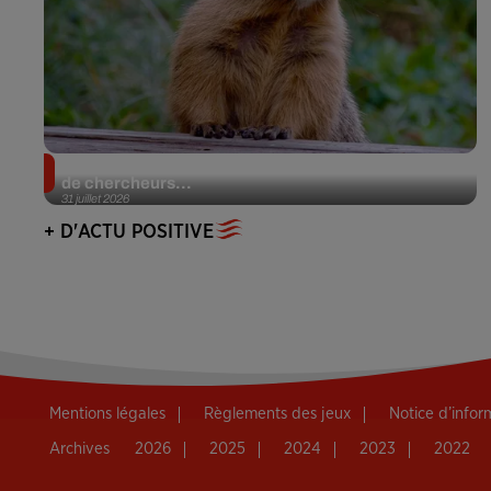
Des marmottes sur OnlyFans : la drôle d’initiative
de chercheurs...
31 juillet 2026
+ D'ACTU POSITIVE
Mentions légales
Règlements des jeux
Notice d’info
Archives
2026
2025
2024
2023
2022