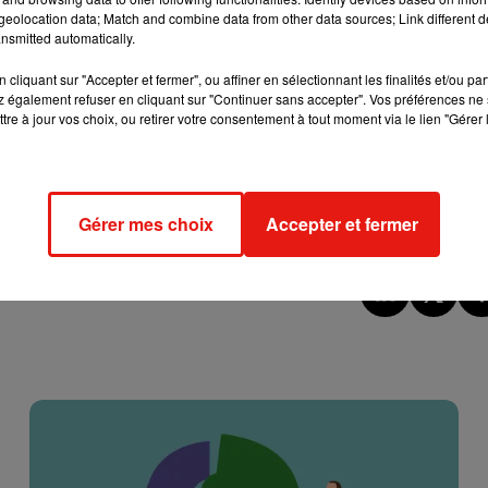
eolocation data; Match and combine data from other data sources; Link different de
de tenir ses promesses auprès des fans de
Rocky
et consorts... 
nsmitted automatically.
cliquant sur "Accepter et fermer", ou affiner en sélectionnant les finalités et/ou pa
 également refuser en cliquant sur "Continuer sans accepter". Vos préférences ne 
tre à jour vos choix, ou retirer votre consentement à tout moment via le lien "Gérer 
e cookies que vous avez exprimé. Si vous souhaitez l'afficher,
rd en cliquant sur le bouton ci-dessous.
cher l'élément
Gérer mes choix
Accepter et fermer