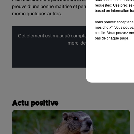
requested; Use precise g
preuve d’une bonne maîtrise et permet, au final, à
Creed III
based on information tra
même quelques autres.
Vous pouvez accepter en 
mes choix". Vous pouvez
ce site. Vous pouvez met
Cet élément est masqué compte-tenu du refus du dépôt d
bas de chaque page.
merci de nous donner votre acco
Affi
Actu positive