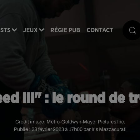
STS
JEUX
RÉGIE PUB
CONTACT
ed III" : le round de t
Crédit image:
Metro-Goldwyn-Mayer Pictures Inc.
Publié : 28 février 2023 à 17h00 par Iris Mazzacurati